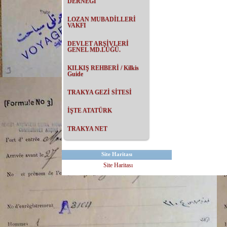
DERNEĞİ
LOZAN MUBADİLLERİ
VAKFI
DEVLET ARŞİVLERİ
GENEL MD.LÜĞÜ.
KILKIŞ REHBERİ / Kilkis
Guide
TRAKYA GEZİ SİTESİ
İŞTE ATATÜRK
TRAKYA NET
Site Haritası
Site Haritası