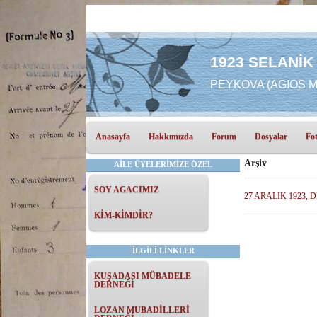
1923 SELANİK
PEYKOVA (AGIOS MA
Anasayfa
Hakkımızda
Forum
Dosyalar
Fot
Arşiv
AİLE ÜYELERİMİZE ÖZEL
SOY AGACIMIZ
27 ARALIK 1923, 
KİM-KİMDİR?
İLGİLİ LİNKLER
KUŞADASI MÜBADELE
DERNEĞİ
LOZAN MUBADİLLERİ