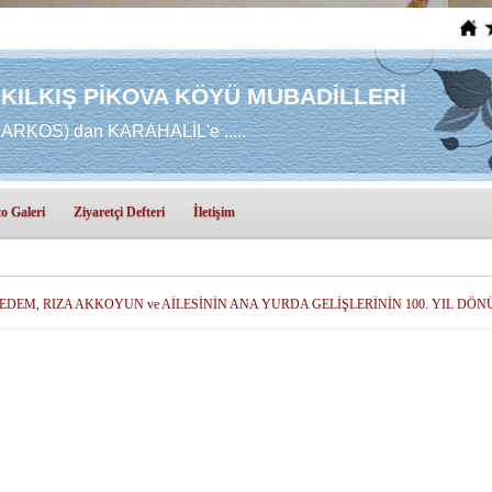
 KILKIŞ PİKOVA KÖYÜ MUBADİLLERİ
RKOS) dan KARAHALİL'e .....
o Galeri
Ziyaretçi Defteri
İletişim
DEDEM, RIZA AKKOYUN ve AİLESİNİN ANA YURDA GELİŞLERİNİN 100. YIL DÖNÜ