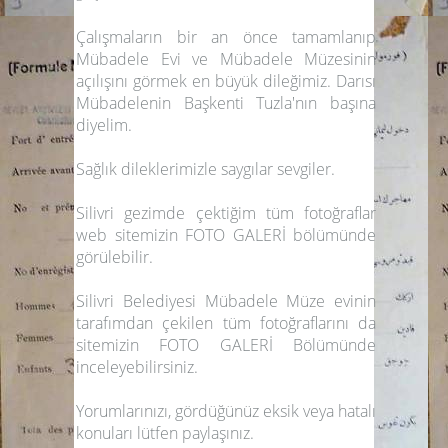
Çalışmaların bir an önce tamamlanıp
Mübadele Evi ve Mübadele Müzesinin
açılışını görmek en büyük dileğimiz. Darısı
Mübadelenin Başkenti
Tuzla
'nın başına
diyelim.
Sağlık dileklerimizle saygılar sevgiler.
Silivri gezimde çektiğim tüm fotoğraflar
web sitemizin
FOTO GALERİ
bölümünde
görülebilir.
Silivri Belediyesi Mübadele Müze evinin
tarafımdan çekilen tüm fotoğraflarını da
sitemizin
FOTO GALERİ
Bölümünde
inceleyebilirsiniz.
Yorumlarınızı, gördüğünüz eksik veya hatalı
konuları lütfen paylaşınız.