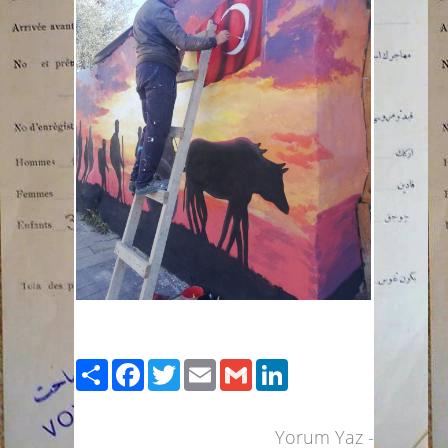
Paylaş
Facebook
Twitter
Email
Gmail
LinkedIn
Yorum Yaz
-