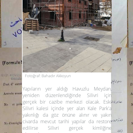
Fotoğraf: Bahadır Akkoyun
Yapıların yer aldığı Havuzlu Meydan,
yeniden düzenlendiğinde Silivri için
gerçek bir cazibe merkezi olacak. Eski
Silivri kalesi içinde yer alan
Kale Park
'a
yakınlığı da göz önüne alınır ve yakın
civarda mevcut tarihi yapılar da restore
edilirse Silivri gerçek kimliğine