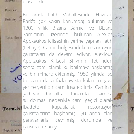
ulaşacaktır.
Bu arada Fatih Mahallesinde (Havuzlu
Park'a çok yakın konumda) bulunan ve
1300 yıllık
Bizans Sarnıcı
ve Bizans
Sarnıcının üzerinde bulunan
Alexios
Apokaukos
Kilisesinin yerine yapılan
Fatih
(Fethiye) Camii
bölgesindeki restorasyon
çalışmaları da devam ediyor. Alexious
Apokaukos Kilisesi Silivrinin fethinden
sonra cami olarak kullanılmaya başlanmış
ve bir minare eklenmiş. 1980 yılında ise
bu cami daha fazla ayakta kalamamış ve
yerine yeni bir cami inşa edilmiş. Caminin
şadırvanından altta bulunan tarihi sarnıca
su dolması nedeniyle cami geçici olarak
ibadete kapatılarak restorasyon
çalışmalarına başlanmış. Şu anda alan
paravanlarla çevrilmiş durumda ve
çalışmalar sürüyor.