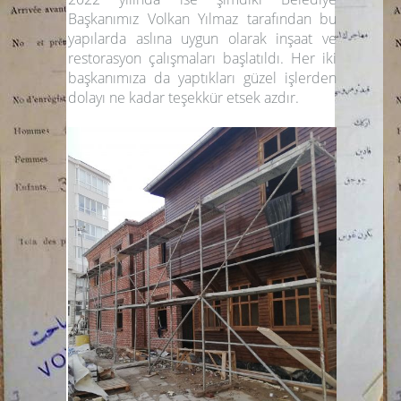
Başkanımız
Volkan Yılmaz
tarafından bu
yapılarda aslına uygun olarak inşaat ve
restorasyon çalışmaları başlatıldı. Her iki
başkanımıza da yaptıkları güzel işlerden
dolayı ne kadar teşekkür etsek azdır.