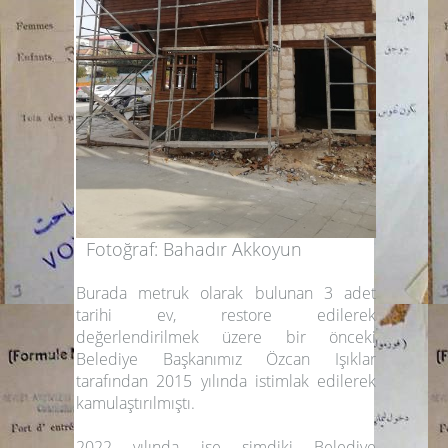
Fotoğraf: Bahadır Akkoyun
Burada metruk olarak bulunan 3 adet
tarihi ev, restore edilerek
değerlendirilmek üzere bir önceki
Belediye Başkanımız
Özcan Işıklar
tarafından 2015 yılında istimlak edilerek
kamulaştırılmıştı.
2022 yılında ise şimdiki Belediye