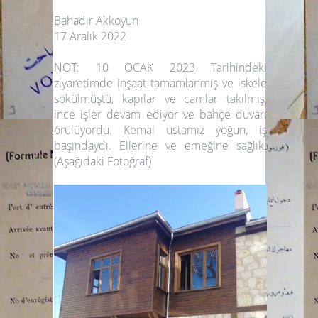
Bahadır Akkoyun
17 Aralık 2022
NOT: 10 OCAK 2023 Tarihindeki
ziyaretimde inşaat tamamlanmış ve iskele
sökülmüştü, kapılar ve camlar takılmış,
ince işler devam ediyor ve bahçe duvarı
örülüyordu. Kemal ustamız yoğun, iş
başındaydı. Ellerine ve emeğine sağlık.
(Aşağıdaki Fotoğraf)