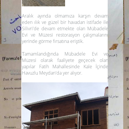
Aralık ayında olmamıza karşın devam
eden ılık ve güzel bir havadan istifade ile
Silivri'de devam etmekte olan Mübadele
Evi ve Müzesi restorasyon çalışmalarını
yerinde görme fırsatına eriştik.
T
amamlandığında
Mübadele Evi ve
Müzesi
olarak faaliyete geçecek olan
yapılar Fatih Mahallesinde Kale İçinde
Havuzlu Meydan
'da yer alıyor.