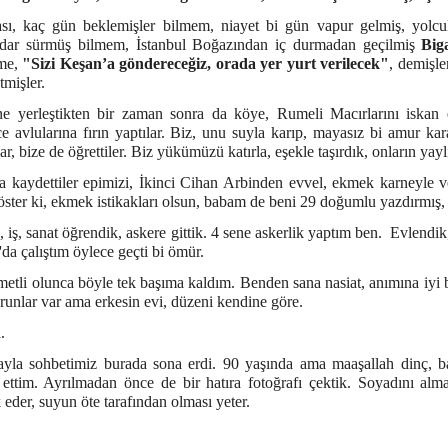
sı, kaç gün beklemişler bilmem, niayet bi gün vapur gelmiş, yolcula
dar sürmüş bilmem, İstanbul Boğazından iç durmadan geçilmiş
Big
me,
"S
izi
Keşan
’a göndereceğiz, orada yer yurt verilecek"
, demişle
tmişler.
ne yerleştikten bir zaman sonra da köye, Rumeli Macırlarını iskan 
 avlularına fırın yaptılar. Biz, unu suyla karıp, mayasız bi amur kara
lar, bize de öğrettiler. Biz yükümüzü katırla, eşekle taşırdık, onların yay
 kaydettiler epimizi, İkinci Cihan Arbinden evvel, ekmek karneyle v
ster ki, ekmek istikakları olsun, babam de beni 29 doğumlu yazdırmış
iş, sanat öğrendik, askere gittik. 4 sene askerlik yaptım ben. Evlendik,
l'da çalıştım öylece geçti bi ömür.
etli olunca böyle tek başıma kaldım. Benden sana nasiat, anımına iyi b
runlar var ama erkesin evi, düzeni kendine göre.
.
la sohbetimiz burada sona erdi. 90 yaşında ama maaşallah dinç, bas
 ettim. Ayrılmadan önce de bir hatıra fotoğrafı çektik. Soyadını a
 eder, suyun öte tarafından olması yeter.