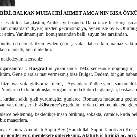
BİRİ, BALKAN MUHACİRİ AHMET AMCA’NIN KISA ÖYKÜ
tesadüfen karşılaştım, Aralık ayı başında. Daha önce hiç karşılaşmadı
izim oralardan” diye içinizden geçirirsiniz ya, aynen işte öyle. Oturm
ur ettim. Yanılmamışım, konuşmasından belli, suyun öte tarafından.
indiyi eda etmek üzere evden çıkmış, vakit daha erken, namaz vaktine 
ken o anlattı, ben dinledim.
nakledeyim isterseniz;
lgaristan’da ,
Razgrad
’ın yukarısında
1932
senesinde doğmuşum,
ktüm. Gene o aralar raat vermezmiş bize Bulgar. Dedem, bir gün babamı
a bize ayat yok, gidiyoruz ! demiş. Ayvanların önüne yemi, samanı dökm
 Yanlarına bi katır almışlar, yorganlarını da katıra bağlamışlar, başkaca 
, kırdan, saklı, gizli yürümüşüz, günlerce, Romanya hududunu geçince k
san var, demişler ki; -
Köstence’ye
gidelim, ordan elbet memlekete giden
lerce beklenmiş, bekledikçe insan birikmiş, sokakta, camide, kırda bek
biz maacırlara.
anya Elçimiz Amdullah Suphi Bey (Hamdullah Suphi Tanrıöver) Köste
pur gönderiyor, memlekete gideceksiniz, Atatürk iç birinizi aç, aç