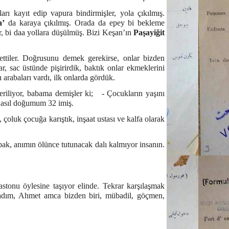
rı kayıt edip vapura bindirmişler, yola çıkılmış.
a’
da karaya çıkılmış. Orada da epey bi bekleme
r, bi daa yollara düşülmüş. Bizi Keşan’ın
Paşayiğit
ettiler. Doğrusunu demek gerekirse, onlar bizden
r, sac üstünde pişirirdik, baktık onlar ekmeklerini
lı arabaları vardı, ilk onlarda gördük.
eriliyor, babama demişler ki; - Çocukların yaşını
, asıl doğumum 32 imiş.
 çoluk çocuğa karıştık, inşaat ustası ve kalfa olarak
ak, anımın ölünce tutunacak dalı kalmıyor insanın.
tonu öylesine taşıyor elinde. Tekrar karşılaşmak
lmadım, Ahmet amca bizden biri, mübadil, göçmen,