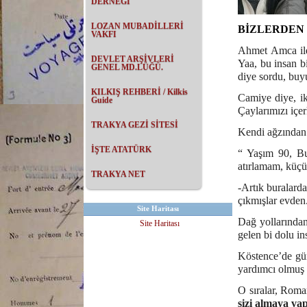
DERNEĞİ
LOZAN MUBADİLLERİ
BİZLERDEN 
VAKFI
Ahmet Amca ile 
DEVLET ARŞİVLERİ
Yaa, bu insan b
GENEL MD.LÜĞÜ.
diye sordu, buy
KILKIŞ REHBERİ / Kilkis
Camiye diye, ik
Guide
Çaylarımızı içer
TRAKYA GEZİ SİTESİ
Kendi ağzından 
İŞTE ATATÜRK
“ Yaşım 90, Bu
atırlamam, küçü
TRAKYA NET
-Artık buralard
çıkmışlar evden.
Site Haritası
Dağ yollarından
Site Haritası
gelen bi dolu in
Köstence’de gün
yardımcı olmuş 
O sıralar, Rom
sizi almaya va