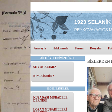
1923 SELANİK
PEYKOVA (AGIOS MA
Anasayfa
Hakkımızda
Forum
Dosyalar
Fot
AİLE ÜYELERİMİZE ÖZEL
BİZLERDEN 
SOY AGACIMIZ
KİM-KİMDİR?
İLGİLİ LİNKLER
KUŞADASI MÜBADELE
DERNEĞİ
LOZAN MUBADİLLERİ