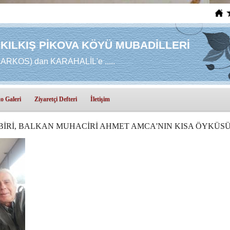
 KILKIŞ PİKOVA KÖYÜ MUBADİLLERİ
RKOS) dan KARAHALİL'e .....
o Galeri
Ziyaretçi Defteri
İletişim
BİRİ, BALKAN MUHACİRİ AHMET AMCA'NIN KISA ÖYKÜS