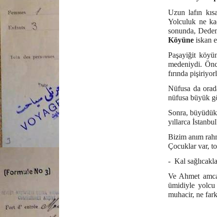
Uzun lafın kısa
Yolculuk ne ka
sonunda, Dede
Köyüne
iskan e
Paşayiğit köyü
medeniydi. Önce
fırında pişiriyor
Nüfusa da orada
nüfusa büyük gö
Sonra, büyüdük, 
yıllarca İstanbu
Bizim anım rahm
Çocuklar var, to
- Kal sağlıcakla
Ve Ahmet amcay
ümidiyle yolcu
muhacir, ne fark