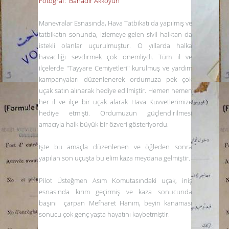
Fotoğraf: Bahadır Akkoyun
Manevralar Esnasında, Hava Tatbikatı da yapılmış ve
tatbikatın sonunda, izlemeye gelen sivil halktan da
istekli olanlar uçurulmuştur. O yıllarda halka
havacılığı sevdirmek çok önemliydi. Tüm il ve
ilçelerde "Tayyare Cemiyetleri" kurulmuş ve yardım
kampanyaları düzenlenerek ordumuza pek çok
uçak satın alınarak hediye edilmiştir. Hemen hemen
her il ve ilçe bir uçak alarak Hava Kuvvetlerimize
hediye etmişti. Ordumuzun güçlendirilmesi
amacıyla halk büyük bir özveri gösteriyordu.
İşte bu amaçla düzenlenen ve öğleden sonra
yapılan son uçuşta bu elim kaza meydana gelmiştir.
Pilot Üsteğmen Asım Komutasındaki uçak, iniş
esnasında kırım geçirmiş ve kaza sonucunda
başını çarpan Mefharet Hanım, beyin kanaması
sonucu çok genç yaşta hayatını kaybetmiştir.