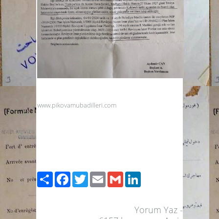
www.pikovamubadilleri.com
Paylaş
Facebook
Twitter
Email
Gmail
LinkedIn
Yorum Yaz
-