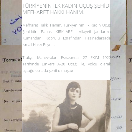
TÜRKİYENİN İLK KADIN UÇUŞ ŞEHİDİ
MEFHARET HAKKI HANIM.
Mefharet Hakkı Hanım, Türkiye' nin ilk Kadın Uçuş
Şehitidir. Babası KIRKLARELİ Vilayeti Jandarma
Kumandanı Köprülü Eşrafından Hazinedarzade
İsmail Hakkı Beydir.
Trakya Manevraları Esnasında, 27 EKİM 1927
Tarihinde Junkers A-20 Uçağı ile, yolcu olarak
uçtuğu esnada şehit olmuştur.