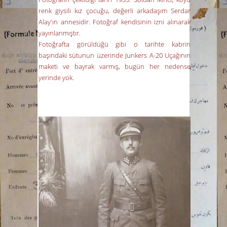
renk giysili kız çocuğu, değerli arkadaşım Serdar
Alay'ın annesidir. Fotoğraf kendisinin izni alınarak
yayınlanmıştır.
Fotoğrafta görüldüğü gibi o tarihte kabrin
başındaki sütunun üzerinde Junkers A-20 Uçağının
maketi ve bayrak varmış, bugün her nedense
yerinde yok.