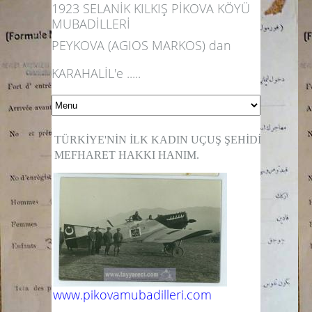
1923 SELANİK KILKIŞ PİKOVA KÖYÜ
MUBADİLLERİ
PEYKOVA (AGIOS MARKOS) dan
KARAHALİL'e .....
TÜRKİYE'NİN İLK KADIN UÇUŞ ŞEHİDİ
MEFHARET HAKKI HANIM.
www.pikovamubadilleri.com