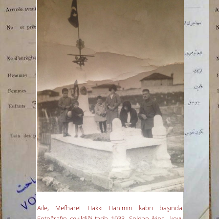
Aile, Mefharet Hakkı Hanımın kabri başında.
Fotoğrafın çekildiği tarih 1933. Soldan ikinci, koyu