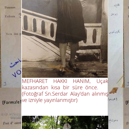
MEFHARET HAKKI HANIM, Uçak
kazasından kısa bir süre önce.
(Fotoğraf Sn.Serdar Alay'dan alınmış
ve izniyle yayınlanmıştır)