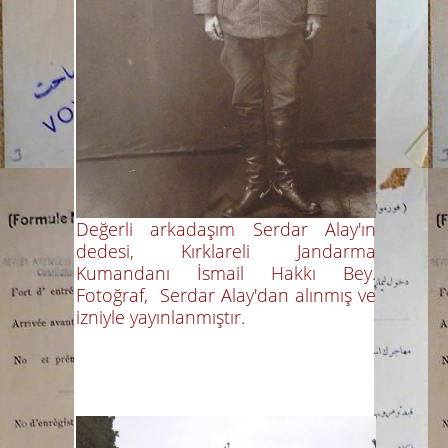
Değerli arkadaşım Serdar Alay'ın
dedesi, Kırklareli Jandarma
Kumandanı İsmail Hakkı Bey.
Fotoğraf, Serdar Alay'dan alınmış ve
izniyle yayınlanmıştır.