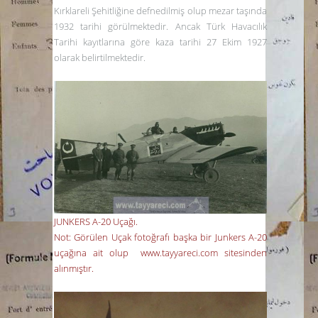
Kırklareli Şehitliğine defnedilmiş olup mezar taşında
1932 tarihi görülmektedir. Ancak Türk Havacılık
Tarihi kayıtlarına göre kaza tarihi 27 Ekim 1927
olarak belirtilmektedir.
JUNKERS A-20 Uçağı.
Not: Görülen Uçak fotoğrafı başka bir Junkers A-20
uçağına ait olup www.tayyareci.com sitesinden
alınmıştır.