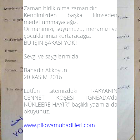
Zaman birlik olma zamanıdır.
Kendimizden başka kimseden
medet ummayacağız.
Ormanımızı, suyumuzu, meramızı ve
çocuklarımızı kurtaracağız.
BU İŞİN ŞAKASI YOK !
Sevgi ve saygılarımızla.
Bahadır Akkoyun
20 KASIM 2016
Lütfen sitemizdeki "TRAKYANIN
CENNET KÖŞESİ İĞNEADA'da
NÜKLEERE HAYIR" başlıklı yazımızı da
okuyunuz.
www.pikovamubadilleri.com