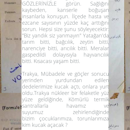
GÖZLERİNİZLE görün. Sağlığını
kaybeden, kanserle boğuşan
insanlarla konuşun. İlçede hasta ve
ezcane sayısının yüzde kaç arttığını
sorun. Hepsi size şunu söyleyecektir:
"Biz yandık siz yanmayın"
Yatağan'da
tarım bitti, bağcılık, zeytin bitti,
narenciye bitti, arıcılık bitti. Meralar
gaspedildi dolayısıyla hayvancılık
bitti. Kısacası yaşam bitti.
Trakya, Mübadele ve göçler sonucu
yerinden yurdundan edilen
dedelerimize kucak açtı, onlara yurt
oldu.Trakya nükleer bir felaketle yüz
yüze geldiğinde, Kömürlü termik
santrallarla havamız ve
suyumuz zehirlendiğinde
bizim çocuklarımıza, torunlarımıza
kim kucak açacak ?