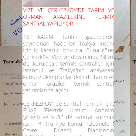
VİZE VE ÇERKEZKÖY'DE TARIM VE
ORMAN ARAZİLERİNE TERMİK
SANTRAL YAPILIYOR:
15 KASIM Tarihli gazetelerde
yayınlanan haberler Trakya insanı
için iç karartıcı boyutta. Buna göre;
Çerkezköy, Vize ve devamında Silivri'
de kurulacak termik santraller için
İstanbul ve Trakya'nın anayasası
kabul edilen planlar delindi. Tarım ve
orman arazileri termik santral
yatırımlarına açıldı.
ÇERKEZKÖY' de santral kurmak için;
EÜAŞ (Elektrik Üretimi Anonim
Şirketi) ve VİZE' de santral kurmak
için; TKİ (Türkiye Kömür İşletmeleri)
Çevre Düzeni Planlarının