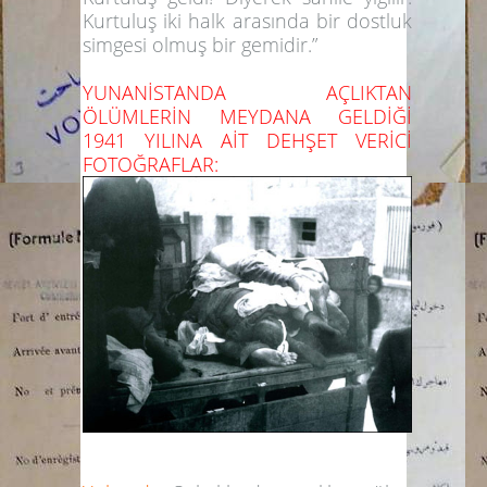
Kurtuluş iki halk arasında bir dostluk
simgesi olmuş bir gemidir.”
YUNANİSTANDA AÇLIKTAN
ÖLÜMLERİN MEYDANA GELDİĞİ
1941 YILINA AİT DEHŞET VERİCİ
FOTOĞRAFLAR: