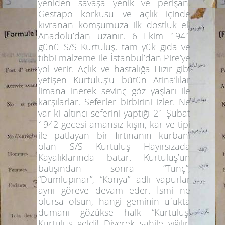
yeniden savaşa yenik ve perişan.
Gestapo korkusu ve açlık içinde
kıvranan komşumuza ilk dostluk eli
Anadolu’dan uzanır. 6 Ekim 1941
günü S/S Kurtuluş, tam yük gıda ve
tıbbi malzeme ile İstanbul’dan Pire’ye
yol verir. Açlık ve hastalığa Hızır gibi
yetişen Kurtuluş’u bütün Atina’lılar
limana inerek sevinç göz yaşları ile
karşılarlar. Seferler birbirini izler. Ne
var ki altıncı seferini yaptığı 21 Şubat
1942 gecesi amansız kışın, kar ve tipi
ile patlayan bir fırtınanın kurbanı
olan S/S Kurtuluş Hayırsızada
Kayalıklarında batar. Kurtuluş’un
batışından sonra “Tunç”,
“Dumlupınar”, “Konya” adlı vapurlar
aynı göreve devam eder. İsmi ne
olursa olsun, hangi geminin ufukta
dumanı gözükse halk “Kurtuluş!
Kurtuluş geldi! Diyerek sahile yığılır.