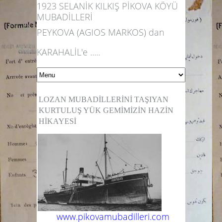
1923 SELANİK KILKIŞ PİKOVA KÖYÜ
MUBADİLLERİ
PEYKOVA (AGIOS MARKOS) dan
KARAHALİL'e .....
LOZAN MUBADİLLERİNİ TAŞIYAN
KURTULUŞ YÜK GEMİMİZİN HAZİN
HİKAYESİ
www.pikovamubadilleri.com