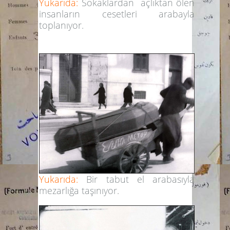
Yukarıda:
Sokaklardan açlıktan ölen
insanların cesetleri arabayla
toplanıyor.
Yukarıda:
Bir tabut el arabasıyla
mezarlığa taşınıyor.