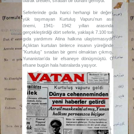
olarak üretilen, sıradan bir buharlı gemiydi.
Seferlerinde gıda harici herhangi bir değerli
yük taşımayan Kurtuluş Vapuru'nun asıl
önemi, 1941- 1942 yılları arasında
gerçekleştirdiği dört seferle, yaklaşık 7.100 ton
gıda yardımını Atina halkına ulaştırmasıydı.
Açlıktan kurtulan binlerce insanın yüreğinde
"Kurtuluş" sıradan bir gemi olmaktan çıkmış,
Yunanistan'da bir efsaneye dönüşmüştü. O
efsane bugün hala hatıralarda yaşıyor.