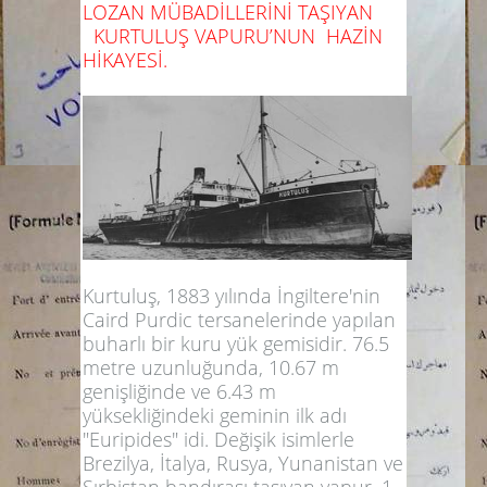
LOZAN MÜBADİLLERİNİ TAŞIYAN
KURTULUŞ VAPURU’NUN HAZİN
HİKAYESİ.
Kurtuluş, 1883 yılında İngiltere'nin
Caird Purdic tersanelerinde yapılan
buharlı bir kuru yük gemisidir. 76.5
metre uzunluğunda, 10.67 m
genişliğinde ve 6.43 m
yüksekliğindeki geminin ilk adı
"Euripides" idi. Değişik isimlerle
Brezilya, İtalya, Rusya, Yunanistan ve