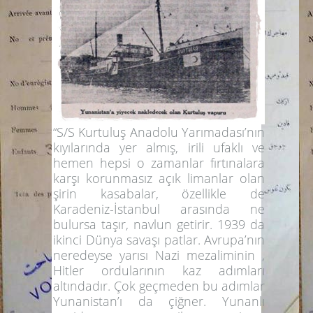
“S/S Kurtuluş Anadolu Yarımadası’nın
kıyılarında yer almış, irili ufaklı ve
hemen hepsi o zamanlar fırtınalara
karşı korunmasız açık limanlar olan
şirin kasabalar, özellikle de
Karadeniz-İstanbul arasında ne
bulursa taşır, navlun getirir. 1939 da
ikinci Dünya savaşı patlar. Avrupa’nın
neredeyse yarısı Nazi mezaliminin ,
Hitler ordularının kaz adımları
altındadır. Çok geçmeden bu adımlar
Yunanistan’ı da çiğner. Yunanlı