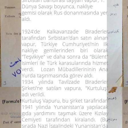
Sırbistan bandırası taşıyan vapur, 1.
Dünya Savaşı boyunca, nakliye
gemisi olarak Rus donanmasında yer
aldı.
1924'de Kalkavanzade Biraderler
tarafından Sırbistan'dan satın alınan
vapur, Türkiye Cumhuriyeti'nin ilk
nakliye gemilerinden biri olarak
"Teşvikiye"
ve daha sonra da
"Bülent"
isimleri ile Türk karasularında hizmet
verdi
. Lozan Mübadillerininin Ana
Yurda taşınmasında görev aldı.
1934 yılında Tavilzade Biraderler
Şirketi'ne satılan vapura,
"Kurtuluş"
adı verildi.
Kurtuluş Vapuru, bu şirket tarafından
1941 yılında Yunanistan'a yapılacak
gıda yardımını taşımak üzere Kızılay
Cemiyeti tarafından kiralandı. (Bu
sırada Nazi İşgalindeki Yunanistan’da