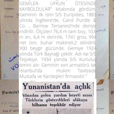
GEMİLER- UFKUN ÖTESİNDE
KAYBOLDULAR” kitabında gördüm.
Geminin ilk ismi S/S Euripides, 1883
yılında İngiltere’de, Caird Purdie &
Co. , Barrow Tersanesi'nde denize
indirilir, Ölçüleri 76,4 m tam boy, 10,6
m en, 6,4 m derinlik, 1741 gros, 994
net ton, buhar makineli,2 silindirli,
900 beygir gücünde. Gemiye 1924
yılında Türk Bayrağı çekilir. Adı ise S/S
Teşvikiye. 1934 yılında S/S Kurtuluş
ismini alır. Geminin son armatörü ise
İstanbul’da mukim Tavilzade
Mustafa ve Kardeşleri firmasıdır.”