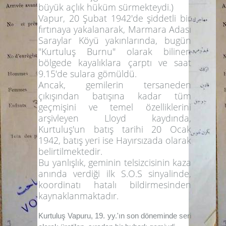
büyük açlık hüküm sürmekteydi.)
Vapur, 20 Şubat 1942'de şiddetli bir
fırtınaya yakalanarak, Marmara Adası
Saraylar Köyü yakınlarında, bugün
"Kurtuluş Burnu"
olarak bilinen
bölgede kayalıklara çarptı ve saat
9.15'de sulara gömüldü.
Ancak, gemilerin tersaneden
çıkışından batışına kadar tüm
geçmişini ve temel özelliklerini
arşivleyen Lloyd kaydında,
Kurtuluş'un batış tarihi 20 Ocak
1942, batış yeri ise Hayırsızada olarak
belirtilmektedir.
Bu yanlışlık, geminin telsizcisinin kaza
anında verdiği ilk S.O.S sinyalinde,
koordinatı hatalı bildirmesinden
kaynaklanmaktadır.
Kurtuluş Vapuru, 19. yy.'ın son döneminde seri