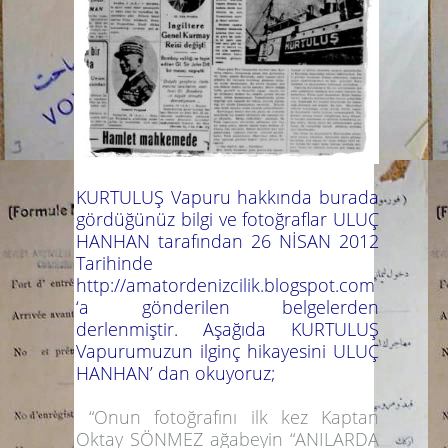
KURTULUŞ Vapuru hakkında burada
gördüğünüz bilgi ve fotoğraflar ULUÇ
HANHAN tarafından 26 NİSAN 2012
Tarihinde
http://amatordenizcilik.blogspot.com
‘a gönderilen belgelerden
derlenmiştir. Aşağıda KURTULUŞ
Vapurumuzun ilginç hikayesini ULUÇ
HANHAN’ dan okuyoruz;
“Onun fotoğrafını ilk kez Kaptan
Oktay SÖNMEZ ağabeyin “ANILARDA