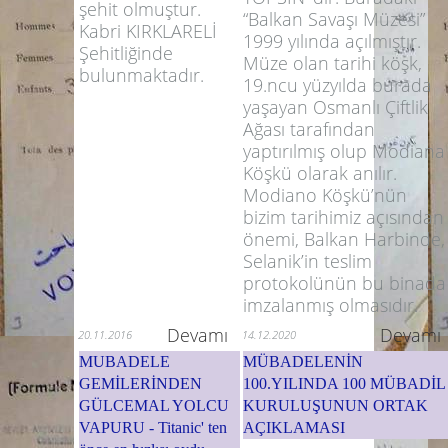
şehit olmuştur.
“Balkan Savaşı Müzesi”
Kabri KIRKLARELİ
1999 yılında açılmıştır.
Şehitliğinde
Müze olan tarihi köşk,
bulunmaktadır.
19.ncu yüzyılda burada
yaşayan Osmanlı Çiftlik
Ağası tarafından
yaptırılmış olup Modiana
Köşkü olarak anılır.
Modiano Köşkü’nün
bizim tarihimiz açısından
önemi, Balkan Harbinde,
Selanik’in teslim
protokolünün bu binada
imzalanmış olmasıdır.
Devamı
Devamı
20.11.2016
14.12.2020
MUBADELE
MÜBADELENİN
GEMİLERİNDEN
100.YILINDA 100 MÜBADİL
GÜLCEMAL YOLCU
KURULUŞUNUN ORTAK
VAPURU - Titanic' ten
AÇIKLAMASI