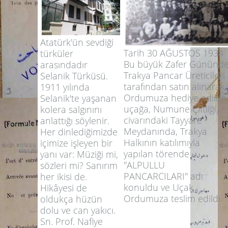
Atatürk'ün sevdiği
Tarih 30 AĞUSTOS 1934.
türküler
Bu büyük Zafer Gününd
arasındadır
Trakya Pancar Üreticileri
Selanik Türküsü.
tarafından satın alınarak
1911 yılında
Ordumuza hediye edilen
Selanik'te yaşanan
uçağa, Numune Çiftliği
kolera salgınını
civarındaki Tayyare
anlattığı söylenir.
Meydanında, Trakya
Her dinlediğimizde
Halkının katılımıyla
içimize işleyen bir
yapılan törende
yanı var: Müziği mi,
"ALPULLU
sözleri mi? Sanırım
PANCARCILARI" adı
her ikisi de.
konuldu ve Uçak
Hikâyesi de
Ordumuza teslim edildi.
oldukça hüzün
dolu ve can yakıcı.
Sn. Prof. Nafiye