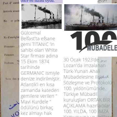
önce en hızlısı oydu.
Gülcemal
Belfast’ta efsane
gemi TITANIC ’in
sahibi olan White
Star firması adına
30 Ocak 1923'de
15 Ekim 1874
Lozan'da imzalanan
tarihinde
Türk-Yunan Ahali
GERMANIC ismiyle
Mübadelesine ilişin
denize indirilmiştir.
Sözleşme ve Protokolün
Atlantik’i en kısa
100. yıldönümünde,
zamanda kateden
Türkiye Mübadil
gemilere verilen “
kuruluşları ORTAK BİR
Mavi Kurdele “
AÇIKLAMA hazırladılar.
ödülünü birkaç
100. YILDA, 100 İMZA
kez almayı hak