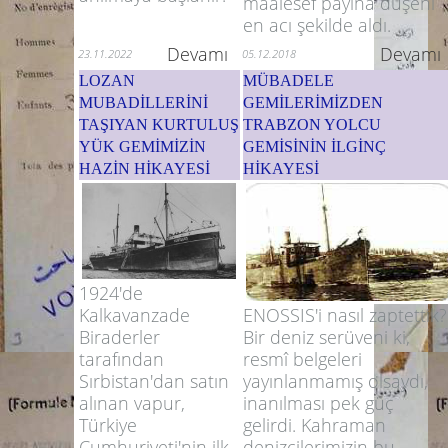
maalesef payına düşeni
en acı şekilde aldı.
Devamı
Devamı
23.11.2022
05.12.2018
LOZAN
MÜBADELE
MUBADİLLERİNİ
GEMİLERİMİZDEN
TAŞIYAN KURTULUŞ
TRABZON YOLCU
YÜK GEMİMİZİN
GEMİSİNİN İLGİNÇ
HAZİN HİKAYESİ
HİKAYESİ
1924'de
ENOSSIS'i nasıl zaptettik?
Kalkavanzade
Bir deniz serüveni ki,
Biraderler
resmî belgeleri
tarafından
yayınlanmamış olsaydı,
Sırbistan'dan satın
inanılması pek güç
alınan vapur,
gelirdi. Kahraman
Türkiye
denizcilerimizin bu
Cumhuriyeti'nin ilk