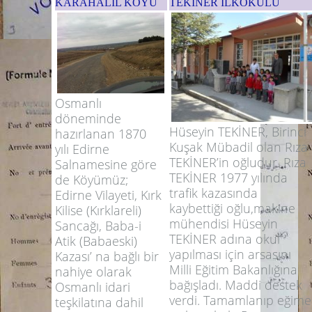
KARAHALİL KÖYÜ
TEKİNER İLKOKULU
Osmanlı
döneminde
Hüseyin TEKİNER, Birinci
hazırlanan 1870
Kuşak Mübadil olan Rıza
yılı Edirne
TEKİNER’in oğludur. Rıza
Salnamesine göre
TEKİNER 1977 yılında
de Köyümüz;
trafik kazasında
Edirne Vilayeti, Kırk
kaybettiği oğlu,makine
Kilise (Kırklareli)
mühendisi Hüseyin
Sancağı, Baba-i
TEKİNER adına okul
Atik (Babaeski)
yapılması için arsasını
Kazası’ na bağlı bir
Milli Eğitim Bakanlığına
nahiye olarak
bağışladı. Maddi destek
Osmanlı idari
verdi. Tamamlanıp eğime
teşkilatına dahil