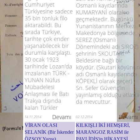
Cumhuriyet
Osmanlı kayıtlarında
Türkiyesine sadece
KUMARYANİ olarak
35 bin tonluk filo
geçmektedir. Bugünkü
aktarabildi. Bu
Yunanistanının Merkezi
sırada Türkiye,
Makedonya bölgesinde,
tarihte çok ender
SEREZ (Osmanlı
yaşanabilecek bir
Dönemindeki adı SİROZ)
durumla karşılaştı.
şehrinin SKOUTARİ
30 ocak 1923
Beldesine bağlı bir
tarihinde Lozan'da
köydür. (Skutari köyünün
imzalanan TÜRK -
adı Osmanlı kayıtlarında
YUNAN Nüfus
KÖPEKLİ olarak geçer)
Mübadelesi
Sn. Sefer Güvenç’in
Anlaşması ile Batı
yayınlamış olduğu atlasta
Trakya dışında
da mevcuttur.
kalan Türkler
Devamı
Devamı
14.11.2014
02.12.2014
VİRAN OLASI
KILKIŞLI İKİ HEMŞERİ,
SELANİK (Bir İskender
MARANGOZ RASİM ile
ÖZSOY Yazısı)
PAVLİDİS'in HİKAYESİ.