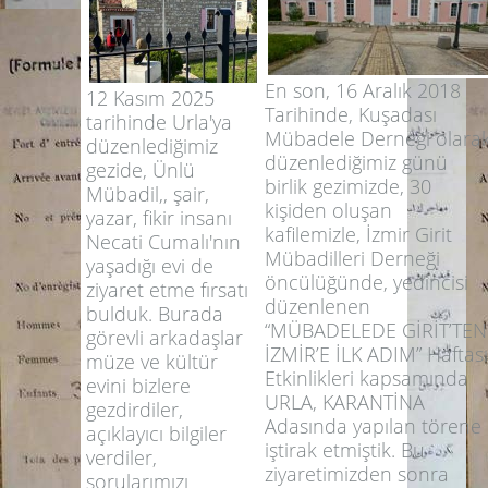
En son, 16 Aralık 2018
12 Kasım 2025
Tarihinde, Kuşadası
tarihinde Urla'ya
Mübadele Derneği olara
düzenlediğimiz
düzenlediğimiz günü
gezide, Ünlü
birlik gezimizde, 30
Mübadil,, şair,
kişiden oluşan
yazar, fikir insanı
kafilemizle, İzmir Girit
Necati Cumalı'nın
Mübadilleri Derneği
yaşadığı evi de
öncülüğünde, yedincisi
ziyaret etme fırsatı
düzenlenen
bulduk. Burada
“MÜBADELEDE GİRİT’TEN
görevli arkadaşlar
İZMİR’E İLK ADIM” Haftası
müze ve kültür
Etkinlikleri kapsamında
evini bizlere
URLA, KARANTİNA
gezdirdiler,
Adasında yapılan törene
açıklayıcı bilgiler
iştirak etmiştik. Bu
verdiler,
ziyaretimizden sonra
sorularımızı