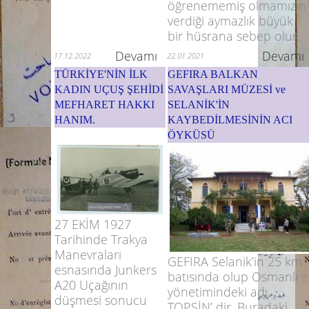
öğrenememiş olmamızın
verdiği aymazlık büyük
bir hüsrana sebep olur.
Devamı
Devamı
17.12.2022
22.01.2021
TÜRKİYE'NİN İLK
GEFIRA BALKAN
KADIN UÇUŞ ŞEHİDİ
SAVAŞLARI MÜZESİ ve
MEFHARET HAKKI
SELANİK'İN
HANIM.
KAYBEDİLMESİNİN ACI
ÖYKÜSÜ
27 EKİM 1927
Tarihinde Trakya
Manevraları
GEFIRA Selanik’in 25 km
esnasında Junkers
batısında olup Osmanlı
A20 Uçağının
yönetimindeki adı
düşmesi sonucu
TOPSİN’ dir. Buradaki