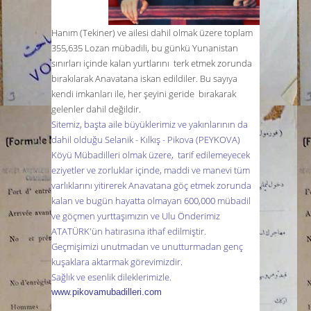
Hanım
(Tekiner)
ve ailesi dahil olmak üzere toplam
355,635 Lozan mübadili, bu günkü Yunanistan
sınırları içinde kalan yurtlarını terk etmek zorunda
bırakılarak Anavatana iskan edildiler. Bu sayıya
kendi imkanları ile, her şeyini geride bırakarak
gelenler dahil değildir.
Sitemiz, başta aile büyüklerimiz ve yakınlarının da
dahil olduğu Selanik - Kılkış -
Pikova (PEYKOVA)
Köyü Mübadilleri
olmak üzere,
tarif edilemeyecek
eziyetler ve zorluklar içinde, maddi ve manevi tüm
varlıklarını yitirerek Anavatana göç etmek zorunda
kalan ve bugün hayatta olmayan 600,000 mübadil
ve göçmen yurttaşımızın ve Ulu Önderimiz
ATATÜRK'ün hatırasına ithaf edilmiştir.
Geçmişimizi unutmadan ve unutturmadan genç
kuşaklara aktarmak görevimizdir.
Sağlık ve esenlik dileklerimizle.
www.pikovamubadilleri.com