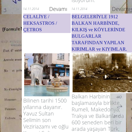
istiyorum.
Devamı
Devamı
14.11.2014
14.11.2014
CELALİYE /
BELGELERİYLE 1912
HEKSASTROS /
BALKAN HARBİNDE,
ÇETROS
KILKIŞ ve KÖYLERİNDE
BULGARLAR
TARAFINDAN YAPILAN
KIRIMLAR ve KIYIMLAR.
Balkan Harbinin
Bilinen tarihi 1500
başlamasıyla birlikte,
yıllarına dayanır.
Rumeli, Makedonya,
Yavuz Sultan
Trakya ve Balkanlarda
Selimin son
600 seneden beri bir
Veziriazamı ve oğlu
arada yaşayan Türk,