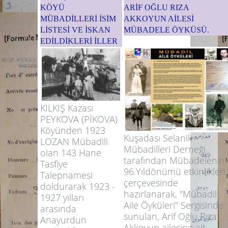
KÖYÜ
ARİF OĞLU RIZA
MÜBADİLLERİ İSİM
AKKOYUN AİLESİ
LİSTESİ VE İSKAN
MÜBADELE ÖYKÜSÜ.
EDİLDİKLERİ İLLER
KILKIŞ Kazası
PEYKOVA (PİKOVA)
Köyünden 1923
Kuşadası Selanik
LOZAN Mübadili
Mübadilleri Derneği
olan 143 Hane
tarafından Mübadelenin
Tasfiye
96.Yıldönümü etkinlikleri
Talepnamesi
çerçevesinde
doldurarak 1923 -
hazırlanarak, "Mübadil
1927 yılları
Aile Öyküleri" Sergisinde
arasında
sunulan, Arif Oğlu Rıza
Anayurdun
Akkoyun ailesine ait