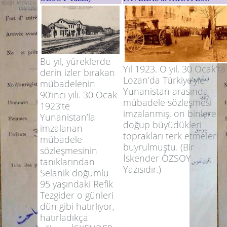
Bu yıl, yüreklerde
Yıl 1923. O yıl, 30 Ocak’ta
derin izler bırakan
Lozan’da Türkiye’yle
mübadelenin
Yunanistan arasında
90’ıncı yılı. 30 Ocak
mübadele sözleşmesi
1923’te
imzalanmış, on binlere
Yunanistan’la
doğup büyüdükleri
imzalanan
toprakları terk etmeleri
mübadele
buyrulmuştu. (Bir
sözleşmesinin
İskender ÖZSOY
tanıklarından
Yazısıdır.)
Selanik doğumlu
95 yaşındaki Refik
Tezgider o günleri
dün gibi hatırlıyor,
hatırladıkça