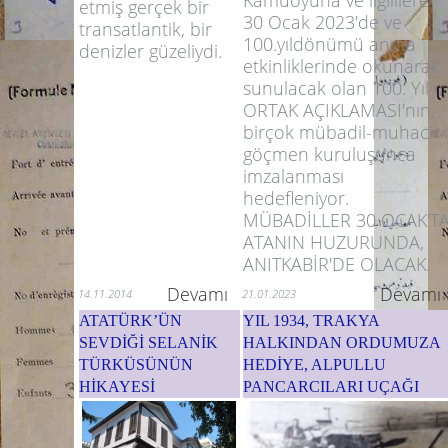
Kamuoyuna ve ilgililere
etmiş gerçek bir
30 Ocak 2023'de ve
transatlantik, bir
100.yıldönümü anma
denizler güzeliydi.
etkinliklerinde okunarak,
sunulacak olan 100. Yıl
ORTAK AÇIKLAMASI'nın,
birçok mübadil-muhacir-
göçmen kuruluşunca
imzalanması
hedefleniyor.
MÜBADİLLER 30 OCAK'T
ATANIN HUZURUNDA,
ANITKABİR'DE OLACAK.
Devamı
Devamı
14.11.2014
21.01.2023
ATATÜRK’ÜN
YIL 1934, TRAKYA
SEVDİĞİ SELANİK
HALKINDAN ORDUMUZA
TÜRKÜSÜNÜN
HEDİYE, ALPULLU
HİKAYESİ
PANCARCILARI UÇAĞI