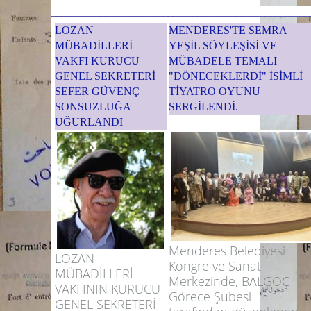
_____________________________________________________
LOZAN
MENDERES'TE SEMRA
MÜBADİLLERİ
YEŞİL SÖYLEŞİSİ VE
VAKFI KURUCU
MÜBADELE TEMALI
GENEL SEKRETERİ
"DÖNECEKLERDİ" İSİMLİ
SEFER GÜVENÇ
TİYATRO OYUNU
SONSUZLUĞA
SERGİLENDİ.
UĞURLANDI
Menderes Belediyesi
LOZAN
Kongre ve Sanat
MÜBADİLLERİ
Merkezinde, BALGÖÇ
VAKFININ KURUCU
Görece Şubesi
GENEL SEKRETERİ