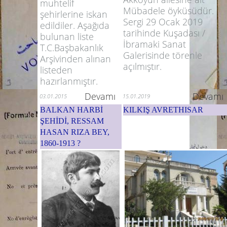
muhtelif
Mübadele öyküsüdür.
şehirlerine iskan
Sergi 29 Ocak 2019
edildiler. Aşağıda
tarihinde Kuşadası /
bulunan liste
İbramaki Sanat
T.C.Başbakanlık
Galerisinde törenle
Arşivinden alınan
açılmıştır.
listeden
hazırlanmıştır.
Devamı
Devamı
03.01.2015
15.01.2019
BALKAN HARBİ
KILKIŞ AVRETHISAR
ŞEHİDİ, RESSAM
HASAN RIZA BEY,
1860-1913 ?