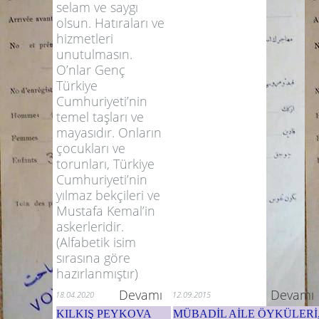
selam ve saygı
olsun. Hatıraları ve
hizmetleri
unutulmasın.
O’nlar Genç
Türkiye
Cumhuriyeti’nin
temel taşları ve
mayasıdır. Onların
çocukları ve
torunları, Türkiye
Cumhuriyeti’nin
yılmaz bekçileri ve
Mustafa Kemal’in
askerleridir.
(Alfabetik isim
sırasına göre
hazırlanmıştır)
Devamı
Devamı
18.04.2020
12.09.2015
KILKIŞ PEYKOVA
MÜBADİL AİLE ÖYKÜLERİ