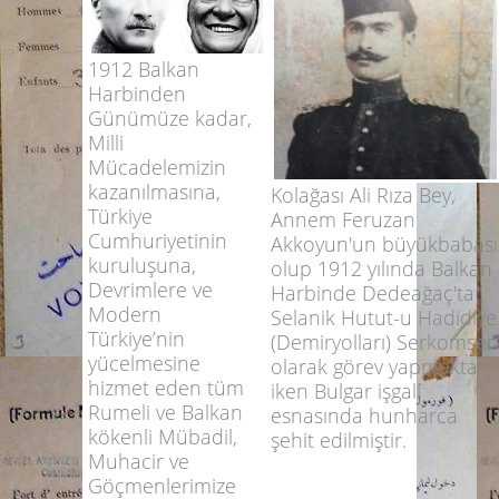
1912 Balkan
Harbinden
Günümüze kadar,
Milli
Mücadelemizin
kazanılmasına,
Kolağası Ali Rıza Bey,
Türkiye
Annem Feruzan
Cumhuriyetinin
Akkoyun'un büyükbabası
kuruluşuna,
olup 1912 yılında Balkan
Devrimlere ve
Harbinde Dedeağaç'ta
Modern
Selanik Hutut-u Hadidiye
Türkiye’nin
(Demiryolları) Serkomseri
yücelmesine
olarak görev yapmakta
hizmet eden tüm
iken Bulgar işgali
Rumeli ve Balkan
esnasında hunharca
kökenli Mübadil,
şehit edilmiştir.
Muhacir ve
Göçmenlerimize