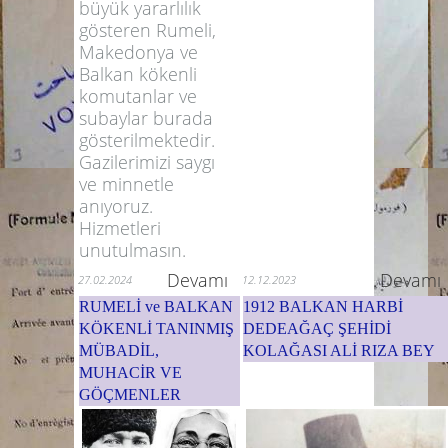
büyük yararlılık
gösteren Rumeli,
Makedonya ve
Balkan kökenli
komutanlar ve
subaylar burada
gösterilmektedir.
Gazilerimizi saygı
ve minnetle
anıyoruz.
Hizmetleri
unutulmasın.
Devamı
Devamı
27.02.2024
12.12.2023
RUMELİ ve BALKAN
1912 BALKAN HARBİ
KÖKENLİ TANINMIŞ
DEDEAĞAÇ ŞEHİDİ
MÜBADİL,
KOLAĞASI ALİ RIZA BEY
MUHACİR VE
GÖÇMENLER