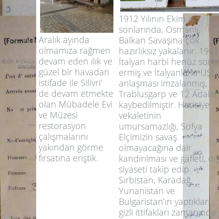
1912 Yılının Ekim ayı
sonlarında, Osmanlı,
Aralık ayında
Balkan Savaşına çok
olmamıza rağmen
hazırlıksız yakalanır. 1911
devam eden ılık ve
İtalyan harbi henüz sona
güzel bir havadan
ermiş ve İtalyanlarla UŞİ
istifade ile Silivri'
anlaşması imzalanmış,
de devam etmekte
Trablusgarp ve 12 Adalar
olan Mübadele Evi
kaybedilmiştir. Hariciye
ve Müzesi
vekaletinin
restorasyon
umursamazlığı, Sofya
çalışmalarını
Elçimizin savaş
yakından görme
olmayacağına dair
fırsatına eriştik.
kandırılması ve gafleti, dı
siyaseti takip edip
Sırbistan, Karadağ,
Yunanistan ve
Bulgaristan’ın yaptıkları
gizli ittifakları zamanında