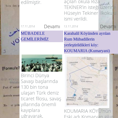
açılan okula Rıza
edilmiştir.
TEKİNER’in isteği üzerine
Hüseyin Tekiner İlkokulu
ismi verildi.
Devamı
Devamı
17.11.2014
13.11.2014
MÜBADELE
Karahalil Köyünden ayrılan
GEMİLERİMİZ
Rum Mübadillerin
yerleştirildikleri köy:
KOUMARIA (Kumaryani)
Birinci Dünya
Savaşı başlarında
130 bin tona
ulaşan Türk deniz
ticaret filosu, savaş
yıllarında önemli
kayıplara
KOUMARIA KÖYÜ’nün
uğrayarak,
Eski adı Komaryan olup