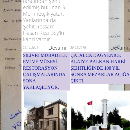
tarafından şehit
edilmiş bulunan 9
Mehmetçik yatar.
Yanlarında da
Şehit Ressam
Hasan Rıza Bey'in
kabri vardır.
Devamı
Devamı
29.11.2016
30.03.2016
SİLİVRİ MÜBADELE
ÇATALCA DAĞYENİCE
EVİ VE MÜZESİ
ALAİYE BALKAN HARBİ
RESTORASYON
ŞEHİTLİĞİNDE 108 YIL
ÇALIŞMALARINDA
SONRA MEZARLAR AÇIĞA
SONA
ÇIKTI.
YAKLAŞILIYOR.