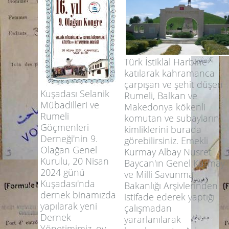
Türk İstiklal Harbine
katılarak kahramanca
çarpışan ve şehit düşen
Kuşadası Selanik
Rumeli, Balkan ve
Mübadilleri ve
Makedonya kökenli
Rumeli
komutan ve subayların
Göçmenleri
kimliklerini burada
Derneği'nin 9.
görebilirsiniz. Emekli
Olağan Genel
Kurmay Albay Nusret
Kurulu, 20 Nisan
Baycan'ın Genel Kurmay
2024 günü
ve Milli Savunma
Kuşadası'nda
Bakanlığı Arşivlerinden
dernek binamızda
istifade ederek yaptığı
yapılarak yeni
çalışmadan
Dernek
yararlanılarak
Yönetimimiz, oy