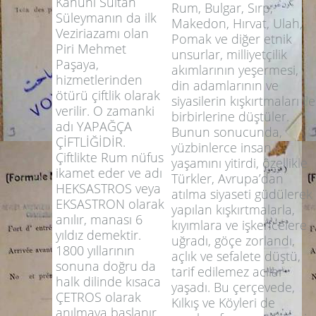
Kanuni Sultan
Rum, Bulgar, Sırp,
Süleymanın da ilk
Makedon, Hırvat, Ulah,
Veziriazamı olan
Pomak ve diğer etnik
Piri Mehmet
unsurlar, milliyetçilik
Paşaya,
akımlarının yeşermesi,
hizmetlerinden
din adamlarının ve
ötürü çiftlik olarak
siyasilerin kışkırtmaları ile
verilir. O zamanki
birbirlerine düştüler.
adı YAPAĞÇA
Bunun sonucunda,
ÇİFTLİĞİDİR.
yüzbinlerce insan
Çiftlikte Rum nüfus
yaşamını yitirdi, özellikle
ikamet eder ve adı
Türkler, Avrupa’dan
HEKSASTROS veya
atılma siyaseti güdülerek
EKSASTRON olarak
yapılan kışkırtmalarla,
anılır, manası 6
kıyımlara ve işkencelere
yıldız demektir.
uğradı, göçe zorlandı,
1800 yıllarının
açlık ve sefalete düştü,
sonuna doğru da
tarif edilemez acılar
halk dilinde kısaca
yaşadı. Bu çerçevede,
ÇETROS olarak
Kılkış ve Köyleri de
anılmaya başlanır.