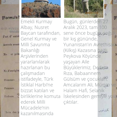
Emekli Kurmay
Bugün, günlerden 27
Albay, Nusret
Aralık 2023, tam 100
Baycan tarafından,
sene önce bugün, soğuk
Genel Kurmay ve
bir kış gününde,
Milli Savunma
Yunanistan’ın Avrethisar
Bakanlığı
(Kılkış) Kazasına bağlı,
Arşivlerinden
Peykova Köyünde
yararlanılarak
yaşayan Aile
hazırlanan bu
Büyüklerimiz, Dedem
çalışmadan
Rıza, Babaannem
istifadeyle, Türk
Gülsüm ve çocukları;
İstiklal Harbi'ne
Amcalarım Ali, Mümin ve
bizzat katılan ve
Halam Hafi, Selanik
birliklerine komuta
İskelesinden gemiyle yola
ederek Milli
çıktılar.
Mücadele'nin
kazanılmasında