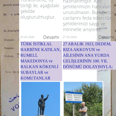
hazırlanmıştır. Aziz
birliği ile, aşağıdaki
şehitlerimizin hatıraları
şekilde
unutulmasın. Bu uğurda
oluşturulmuştur.
canlarını feda eden tüm
şehitlerimizi saygı ve
minnetle anıyoruz.
Devamı
Devamı
05.05.2024
27.02.2024
TÜRK İSTİKLAL
27 ARALIK 1923, DEDEM,
HARBİ'NE KATILAN,
RIZA AKKOYUN ve
RUMELİ,
AİLESİNİN ANA YURDA
MAKEDONYA ve
GELİŞLERİNİN 100. YIL
BALKAN KÖKENLİ
DÖNÜMÜ DOLAYISIYLA;
SUBAYLAR ve
KOMUTANLAR