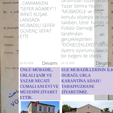
tarafından düzenlenen,
, CAMİAMIZIN
Yazar Semra Yeşil'in
"SEFER AĞABEY" İ
"MÜBADELE ve GÖÇ"
İKİNCİ KUŞAK
konulu söyleşisi ve bunu
LANGAZA
takiben, İzmir Turizm ve
MÜBADİLİ SEFER
Folklor Derneği
GÜVENÇ VEFAT
tarafından
ETTİ.
gerçekleştirilen
"DÖNECEKLERDİ" isimli
tiyatro oyununu büyük
bir beğeni ile izledik.
Devamı
Devamı
02.02.2026
22.12.2025
ÜNLÜ MÜBADİL,
EGE MUBADİLLERİNİN İL
URLALI ŞAİR VE
DURAĞI, URLA
YAZAR NECATİ
KARANTİNA ADASI /
CUMALI ANI EVİ VE
TAHAFFUZHANE
MÜZESİNİ ZİYARET
ZİYARETİMİZ.
ETTİK.