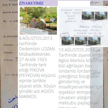
ZİYARETİMİZ
8.AĞUSTOS.2013
tarihinde
Dedemizin LOZAN
13 AĞUSTOS 2013
Mübadelesinde,
Tarihinde ziyaret ettiğimi
27 Aralık 1923
Agios Markos köyünde
Tarihinde terk
bizi ağırlayan bay
ettiği PİKOVA
Iordamis Iordamis'e
(PEYKOVA) köyünü
çektiğimiz fotoğrafları
eşimle birlikte
göndermiş ve
ziyaret ettik. Köyün
misafirperverlikleri için
şimdiki adı AGIOS
teşekkür etmiştim.
MARKOS.
Cevaben aldığım
mektubu paylaşmak