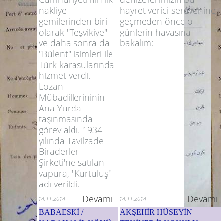
hayret verici serüvenine
nakliye
geçmeden önce o
gemilerinden biri
günlerin havasına
olarak "Teşvikiye"
bakalım:
ve daha sonra da
"Bülent" isimleri ile
Türk karasularında
hizmet verdi.
Lozan
Mübadillerininin
Ana Yurda
taşınmasında
görev aldı. 1934
yılında Tavilzade
Biraderler
Şirketi'ne satılan
vapura, "Kurtuluş"
adı verildi.
Devamı
Devamı
14.11.2014
14.11.2014
BABAESKİ /
AKŞEHİR HÜSEYİN