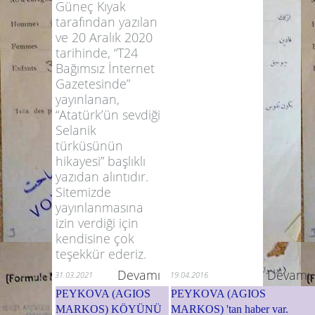
Güneç Kıyak
tarafından yazılan
ve 20 Aralık 2020
tarihinde, “T24
Bağımsız İnternet
Gazetesinde”
yayınlanan,
“Atatürk’ün sevdiği
Selanik
türküsünün
hikayesi” başlıklı
yazıdan alıntıdır.
Sitemizde
yayınlanmasına
izin verdiği için
kendisine çok
teşekkür ederiz.
Devamı
Devamı
31.03.2021
19.04.2016
PEYKOVA (AGIOS
PEYKOVA (AGIOS
MARKOS) KÖYÜNÜ
MARKOS) 'tan haber var.