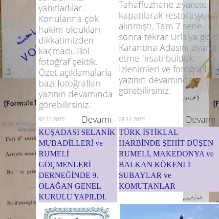
Tahaffuzhane ziyarete
yanıtladılar.
kapatılarak restorasyona
Konularına çok
alınmıştı. Tam 7 sene
hakim oldukları
sonra tekrar Urla'ya gidip
dikkatimizden
Karantina Adasını ziyaret
kaçmadı. Bol
etme fırsatı bulduk.
fotoğraf çektik.
İzlenimleri ve fotoğrafları
Özet açıklamalarla
yazının devamında
bazı fotoğrafları
görebilirsiniz.
yazının devamında
görebilirsiniz.
Devamı
Devamı
30.11.2025
28.11.2025
KUŞADASI SELANİK
TÜRK İSTİKLAL
MUBADİLLERİ ve
HARBİNDE ŞEHİT DÜŞEN
RUMELİ
RUMELİ, MAKEDONYA ve
GÖÇMENLERİ
BALKAN KÖKENLİ
DERNEĞİNDE 9.
SUBAYLAR ve
OLAĞAN GENEL
KOMUTANLAR
KURULU YAPILDI.