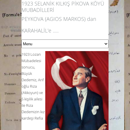
1923 SELANİK KILKIŞ PİKOVA KÖYÜ
MUBADİLLERİ
PEYKOVA (AGIOS MARKOS) dan
KARAHALİL'e .....
1923 Lozan
Mübadelesi
sonucu,
Büyük
Dedemiz,
Arif
oğlu Rıza
(Akkoyun)
ve
5 kişilik ailesi
ile Rıza
Dedemizin kız
kardeşi
Refia