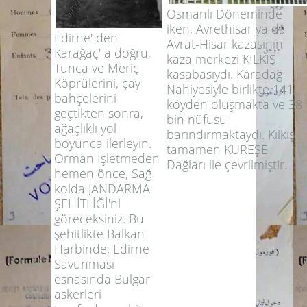
Osmanlı Döneminde
iken, Avrethisar ya da
Edirne' den
Avrat-Hisar kazasının
Karağaç' a doğru,
kaza merkezi KILKIŞ
Tunca ve Meriç
kasabasıydı. Karadağ
Köprülerini, çay
Nahiyesiyle birlikte 141
bahçelerini
köyden oluşmakta ve 38
geçtikten sonra,
bin nüfusu
ağaçlıklı yol
barındırmaktaydı. Kılkış
boyunca ilerleyin.
tamamen KUREŞE
Orman İşletmeden
Dağları ile çevrilmiştir.
hemen önce, Sağ
kolda JANDARMA
ŞEHİTLİĞİ'ni
göreceksiniz. Bu
şehitlikte Balkan
Harbinde, Edirne
Savunması
esnasında Bulgar
askerleri