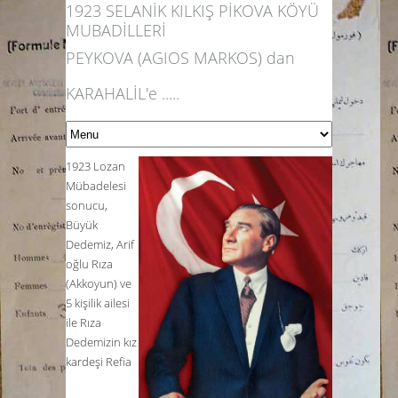
1923 SELANİK KILKIŞ PİKOVA KÖYÜ
MUBADİLLERİ
PEYKOVA (AGIOS MARKOS) dan
KARAHALİL'e .....
1923 Lozan
Mübadelesi
sonucu,
Büyük
Dedemiz,
Arif
oğlu Rıza
(Akkoyun)
ve
5 kişilik ailesi
ile Rıza
Dedemizin kız
kardeşi
Refia