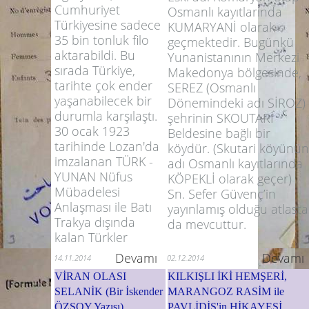
Cumhuriyet
Osmanlı kayıtlarında
Türkiyesine sadece
KUMARYANİ olarak
35 bin tonluk filo
geçmektedir. Bugünkü
aktarabildi. Bu
Yunanistanının Merkezi
sırada Türkiye,
Makedonya bölgesinde,
tarihte çok ender
SEREZ (Osmanlı
yaşanabilecek bir
Dönemindeki adı SİROZ)
durumla karşılaştı.
şehrinin SKOUTARİ
30 ocak 1923
Beldesine bağlı bir
tarihinde Lozan'da
köydür. (Skutari köyünün
imzalanan TÜRK -
adı Osmanlı kayıtlarında
YUNAN Nüfus
KÖPEKLİ olarak geçer)
Mübadelesi
Sn. Sefer Güvenç’in
Anlaşması ile Batı
yayınlamış olduğu atlasta
Trakya dışında
da mevcuttur.
kalan Türkler
Devamı
Devamı
14.11.2014
02.12.2014
VİRAN OLASI
KILKIŞLI İKİ HEMŞERİ,
SELANİK (Bir İskender
MARANGOZ RASİM ile
ÖZSOY Yazısı)
PAVLİDİS'in HİKAYESİ.