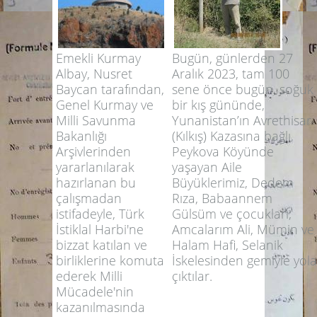
Emekli Kurmay
Bugün, günlerden 27
Albay, Nusret
Aralık 2023, tam 100
Baycan tarafından,
sene önce bugün, soğuk
Genel Kurmay ve
bir kış gününde,
Milli Savunma
Yunanistan’ın Avrethisar
Bakanlığı
(Kılkış) Kazasına bağlı,
Arşivlerinden
Peykova Köyünde
yararlanılarak
yaşayan Aile
hazırlanan bu
Büyüklerimiz, Dedem
çalışmadan
Rıza, Babaannem
istifadeyle, Türk
Gülsüm ve çocukları;
İstiklal Harbi'ne
Amcalarım Ali, Mümin ve
bizzat katılan ve
Halam Hafi, Selanik
birliklerine komuta
İskelesinden gemiyle yola
ederek Milli
çıktılar.
Mücadele'nin
kazanılmasında