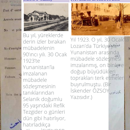
Bu yıl, yüreklerde
Yıl 1923. O yıl, 30 Ocak’ta
derin izler bırakan
Lozan’da Türkiye’yle
mübadelenin
Yunanistan arasında
90’ıncı yılı. 30 Ocak
mübadele sözleşmesi
1923’te
imzalanmış, on binlere
Yunanistan’la
doğup büyüdükleri
imzalanan
toprakları terk etmeleri
mübadele
buyrulmuştu. (Bir
sözleşmesinin
İskender ÖZSOY
tanıklarından
Yazısıdır.)
Selanik doğumlu
95 yaşındaki Refik
Tezgider o günleri
dün gibi hatırlıyor,
hatırladıkça