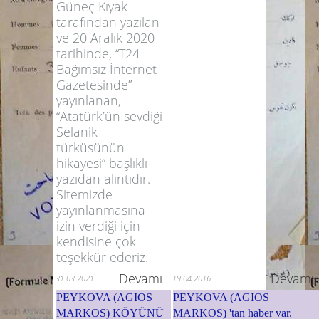
Güneç Kıyak
tarafından yazılan
ve 20 Aralık 2020
tarihinde, “T24
Bağımsız İnternet
Gazetesinde”
yayınlanan,
“Atatürk’ün sevdiği
Selanik
türküsünün
hikayesi” başlıklı
yazıdan alıntıdır.
Sitemizde
yayınlanmasına
izin verdiği için
kendisine çok
teşekkür ederiz.
Devamı
Devamı
31.03.2021
19.04.2016
PEYKOVA (AGIOS
PEYKOVA (AGIOS
MARKOS) KÖYÜNÜ
MARKOS) 'tan haber var.