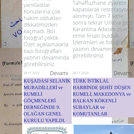
Tahaffuzhane ziyarete
yanıtladılar.
kapatılarak restorasyona
Konularına çok
alınmıştı. Tam 7 sene
hakim oldukları
sonra tekrar Urla'ya gidip
dikkatimizden
Karantina Adasını ziyaret
kaçmadı. Bol
etme fırsatı bulduk.
fotoğraf çektik.
İzlenimleri ve fotoğrafları
Özet açıklamalarla
yazının devamında
bazı fotoğrafları
görebilirsiniz.
yazının devamında
görebilirsiniz.
Devamı
Devamı
30.11.2025
28.11.2025
KUŞADASI SELANİK
TÜRK İSTİKLAL
MUBADİLLERİ ve
HARBİNDE ŞEHİT DÜŞEN
RUMELİ
RUMELİ, MAKEDONYA ve
GÖÇMENLERİ
BALKAN KÖKENLİ
DERNEĞİNDE 9.
SUBAYLAR ve
OLAĞAN GENEL
KOMUTANLAR
KURULU YAPILDI.