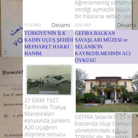
öğrenememiş olmamızın
verdiği aymazlık büyük
bir hüsrana sebep olur.
Devamı
Devamı
17.12.2022
22.01.2021
TÜRKİYE'NİN İLK
GEFIRA BALKAN
KADIN UÇUŞ ŞEHİDİ
SAVAŞLARI MÜZESİ ve
MEFHARET HAKKI
SELANİK'İN
HANIM.
KAYBEDİLMESİNİN ACI
ÖYKÜSÜ
27 EKİM 1927
Tarihinde Trakya
Manevraları
GEFIRA Selanik’in 25 km
esnasında Junkers
batısında olup Osmanlı
A20 Uçağının
yönetimindeki adı
düşmesi sonucu
TOPSİN’ dir. Buradaki