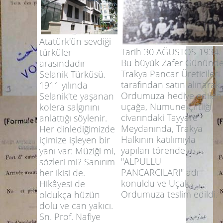
Atatürk'ün sevdiği
Tarih 30 AĞUSTOS 1934.
türküler
Bu büyük Zafer Gününd
arasındadır
Trakya Pancar Üreticileri
Selanik Türküsü.
tarafından satın alınarak
1911 yılında
Ordumuza hediye edilen
Selanik'te yaşanan
uçağa, Numune Çiftliği
kolera salgınını
civarındaki Tayyare
anlattığı söylenir.
Meydanında, Trakya
Her dinlediğimizde
Halkının katılımıyla
içimize işleyen bir
yapılan törende
yanı var: Müziği mi,
"ALPULLU
sözleri mi? Sanırım
PANCARCILARI" adı
her ikisi de.
konuldu ve Uçak
Hikâyesi de
Ordumuza teslim edildi.
oldukça hüzün
dolu ve can yakıcı.
Sn. Prof. Nafiye