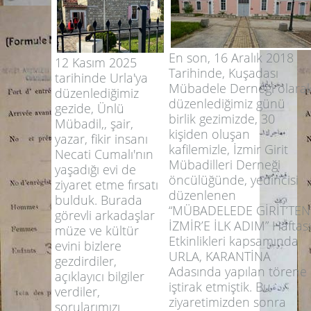
En son, 16 Aralık 2018
12 Kasım 2025
Tarihinde, Kuşadası
tarihinde Urla'ya
Mübadele Derneği olara
düzenlediğimiz
düzenlediğimiz günü
gezide, Ünlü
birlik gezimizde, 30
Mübadil,, şair,
kişiden oluşan
yazar, fikir insanı
kafilemizle, İzmir Girit
Necati Cumalı'nın
Mübadilleri Derneği
yaşadığı evi de
öncülüğünde, yedincisi
ziyaret etme fırsatı
düzenlenen
bulduk. Burada
“MÜBADELEDE GİRİT’TEN
görevli arkadaşlar
İZMİR’E İLK ADIM” Haftası
müze ve kültür
Etkinlikleri kapsamında
evini bizlere
URLA, KARANTİNA
gezdirdiler,
Adasında yapılan törene
açıklayıcı bilgiler
iştirak etmiştik. Bu
verdiler,
ziyaretimizden sonra
sorularımızı