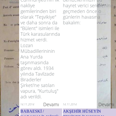
hayret verici serüvenine
nakliye
geçmeden önce o
gemilerinden biri
günlerin havasına
olarak "Teşvikiye"
bakalım:
ve daha sonra da
"Bülent" isimleri ile
Türk karasularında
hizmet verdi.
Lozan
Mübadillerininin
Ana Yurda
taşınmasında
görev aldı. 1934
yılında Tavilzade
Biraderler
Şirketi'ne satılan
vapura, "Kurtuluş"
adı verildi.
Devamı
Devamı
14.11.2014
14.11.2014
BABAESKİ /
AKŞEHİR HÜSEYİN