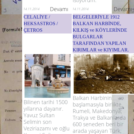
istiyorum.
Devamı
Devamı
14.11.2014
14.11.2014
CELALİYE /
BELGELERİYLE 1912
HEKSASTROS /
BALKAN HARBİNDE,
ÇETROS
KILKIŞ ve KÖYLERİNDE
BULGARLAR
TARAFINDAN YAPILAN
KIRIMLAR ve KIYIMLAR.
Balkan Harbinin
Bilinen tarihi 1500
başlamasıyla birlikte,
yıllarına dayanır.
Rumeli, Makedonya,
Yavuz Sultan
Trakya ve Balkanlarda
Selimin son
600 seneden beri bir
Veziriazamı ve oğlu
arada yaşayan Türk,