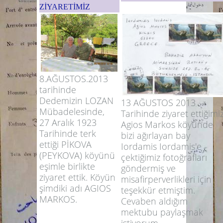
ZİYARETİMİZ
8.AĞUSTOS.2013
tarihinde
Dedemizin LOZAN
13 AĞUSTOS 2013
Mübadelesinde,
Tarihinde ziyaret ettiğimi
27 Aralık 1923
Agios Markos köyünde
Tarihinde terk
bizi ağırlayan bay
ettiği PİKOVA
Iordamis Iordamis'e
(PEYKOVA) köyünü
çektiğimiz fotoğrafları
eşimle birlikte
göndermiş ve
ziyaret ettik. Köyün
misafirperverlikleri için
şimdiki adı AGIOS
teşekkür etmiştim.
MARKOS.
Cevaben aldığım
mektubu paylaşmak