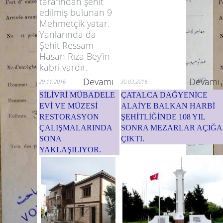
tarafından şehit
edilmiş bulunan 9
Mehmetçik yatar.
Yanlarında da
Şehit Ressam
Hasan Rıza Bey'in
kabri vardır.
Devamı
Devamı
29.11.2016
30.03.2016
SİLİVRİ MÜBADELE
ÇATALCA DAĞYENİCE
EVİ VE MÜZESİ
ALAİYE BALKAN HARBİ
RESTORASYON
ŞEHİTLİĞİNDE 108 YIL
ÇALIŞMALARINDA
SONRA MEZARLAR AÇIĞA
SONA
ÇIKTI.
YAKLAŞILIYOR.