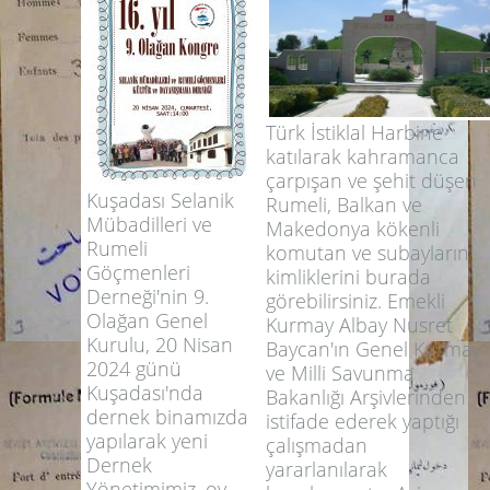
Türk İstiklal Harbine
katılarak kahramanca
çarpışan ve şehit düşen
Kuşadası Selanik
Rumeli, Balkan ve
Mübadilleri ve
Makedonya kökenli
Rumeli
komutan ve subayların
Göçmenleri
kimliklerini burada
Derneği'nin 9.
görebilirsiniz. Emekli
Olağan Genel
Kurmay Albay Nusret
Kurulu, 20 Nisan
Baycan'ın Genel Kurmay
2024 günü
ve Milli Savunma
Kuşadası'nda
Bakanlığı Arşivlerinden
dernek binamızda
istifade ederek yaptığı
yapılarak yeni
çalışmadan
Dernek
yararlanılarak
Yönetimimiz, oy