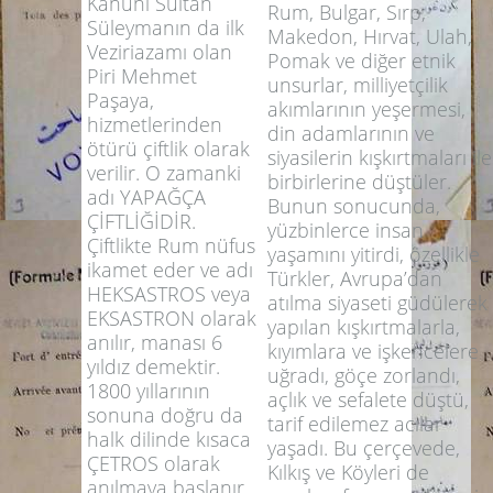
Kanuni Sultan
Rum, Bulgar, Sırp,
Süleymanın da ilk
Makedon, Hırvat, Ulah,
Veziriazamı olan
Pomak ve diğer etnik
Piri Mehmet
unsurlar, milliyetçilik
Paşaya,
akımlarının yeşermesi,
hizmetlerinden
din adamlarının ve
ötürü çiftlik olarak
siyasilerin kışkırtmaları ile
verilir. O zamanki
birbirlerine düştüler.
adı YAPAĞÇA
Bunun sonucunda,
ÇİFTLİĞİDİR.
yüzbinlerce insan
Çiftlikte Rum nüfus
yaşamını yitirdi, özellikle
ikamet eder ve adı
Türkler, Avrupa’dan
HEKSASTROS veya
atılma siyaseti güdülerek
EKSASTRON olarak
yapılan kışkırtmalarla,
anılır, manası 6
kıyımlara ve işkencelere
yıldız demektir.
uğradı, göçe zorlandı,
1800 yıllarının
açlık ve sefalete düştü,
sonuna doğru da
tarif edilemez acılar
halk dilinde kısaca
yaşadı. Bu çerçevede,
ÇETROS olarak
Kılkış ve Köyleri de
anılmaya başlanır.