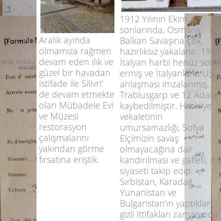
1912 Yılının Ekim ayı
sonlarında, Osmanlı,
Aralık ayında
Balkan Savaşına çok
olmamıza rağmen
hazırlıksız yakalanır. 1911
devam eden ılık ve
İtalyan harbi henüz sona
güzel bir havadan
ermiş ve İtalyanlarla UŞİ
istifade ile Silivri'
anlaşması imzalanmış,
de devam etmekte
Trablusgarp ve 12 Adalar
olan Mübadele Evi
kaybedilmiştir. Hariciye
ve Müzesi
vekaletinin
restorasyon
umursamazlığı, Sofya
çalışmalarını
Elçimizin savaş
yakından görme
olmayacağına dair
fırsatına eriştik.
kandırılması ve gafleti, dı
siyaseti takip edip
Sırbistan, Karadağ,
Yunanistan ve
Bulgaristan’ın yaptıkları
gizli ittifakları zamanında