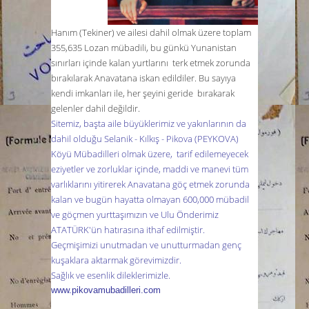
Hanım
(Tekiner)
ve ailesi dahil olmak üzere toplam
355,635 Lozan mübadili, bu günkü Yunanistan
sınırları içinde kalan yurtlarını terk etmek zorunda
bırakılarak Anavatana iskan edildiler. Bu sayıya
kendi imkanları ile, her şeyini geride bırakarak
gelenler dahil değildir.
Sitemiz, başta aile büyüklerimiz ve yakınlarının da
dahil olduğu Selanik - Kılkış -
Pikova (PEYKOVA)
Köyü Mübadilleri
olmak üzere,
tarif edilemeyecek
eziyetler ve zorluklar içinde, maddi ve manevi tüm
varlıklarını yitirerek Anavatana göç etmek zorunda
kalan ve bugün hayatta olmayan 600,000 mübadil
ve göçmen yurttaşımızın ve Ulu Önderimiz
ATATÜRK'ün hatırasına ithaf edilmiştir.
Geçmişimizi unutmadan ve unutturmadan genç
kuşaklara aktarmak görevimizdir.
Sağlık ve esenlik dileklerimizle.
www.pikovamubadilleri.com