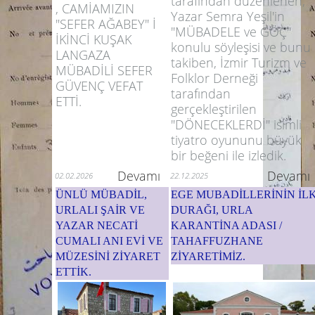
tarafından düzenlenen,
, CAMİAMIZIN
Yazar Semra Yeşil'in
"SEFER AĞABEY" İ
"MÜBADELE ve GÖÇ"
İKİNCİ KUŞAK
konulu söyleşisi ve bunu
LANGAZA
takiben, İzmir Turizm ve
MÜBADİLİ SEFER
Folklor Derneği
GÜVENÇ VEFAT
tarafından
ETTİ.
gerçekleştirilen
"DÖNECEKLERDİ" isimli
tiyatro oyununu büyük
bir beğeni ile izledik.
Devamı
Devamı
02.02.2026
22.12.2025
ÜNLÜ MÜBADİL,
EGE MUBADİLLERİNİN İL
URLALI ŞAİR VE
DURAĞI, URLA
YAZAR NECATİ
KARANTİNA ADASI /
CUMALI ANI EVİ VE
TAHAFFUZHANE
MÜZESİNİ ZİYARET
ZİYARETİMİZ.
ETTİK.