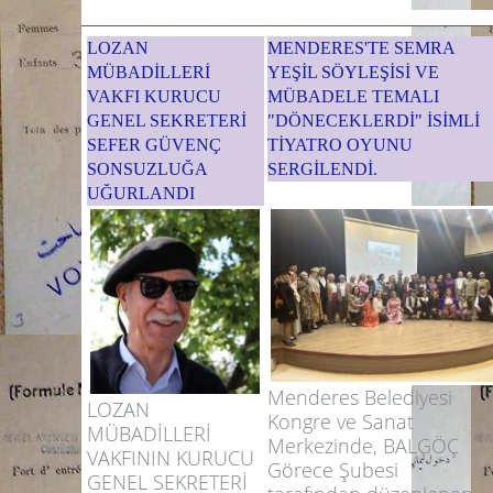
_____________________________________________________
LOZAN
MENDERES'TE SEMRA
MÜBADİLLERİ
YEŞİL SÖYLEŞİSİ VE
VAKFI KURUCU
MÜBADELE TEMALI
GENEL SEKRETERİ
"DÖNECEKLERDİ" İSİMLİ
SEFER GÜVENÇ
TİYATRO OYUNU
SONSUZLUĞA
SERGİLENDİ.
UĞURLANDI
Menderes Belediyesi
LOZAN
Kongre ve Sanat
MÜBADİLLERİ
Merkezinde, BALGÖÇ
VAKFININ KURUCU
Görece Şubesi
GENEL SEKRETERİ