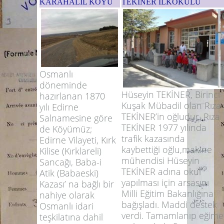
KARAHALİL KÖYÜ
TEKİNER İLKOKULU
Osmanlı
döneminde
Hüseyin TEKİNER, Birinci
hazırlanan 1870
Kuşak Mübadil olan Rıza
yılı Edirne
TEKİNER’in oğludur. Rıza
Salnamesine göre
TEKİNER 1977 yılında
de Köyümüz;
trafik kazasında
Edirne Vilayeti, Kırk
kaybettiği oğlu,makine
Kilise (Kırklareli)
mühendisi Hüseyin
Sancağı, Baba-i
TEKİNER adına okul
Atik (Babaeski)
yapılması için arsasını
Kazası’ na bağlı bir
Milli Eğitim Bakanlığına
nahiye olarak
bağışladı. Maddi destek
Osmanlı idari
verdi. Tamamlanıp eğime
teşkilatına dahil