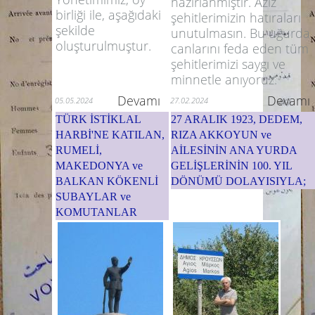
hazırlanmıştır. Aziz
birliği ile, aşağıdaki
şehitlerimizin hatıraları
şekilde
unutulmasın. Bu uğurda
oluşturulmuştur.
canlarını feda eden tüm
şehitlerimizi saygı ve
minnetle anıyoruz.
Devamı
Devamı
05.05.2024
27.02.2024
TÜRK İSTİKLAL
27 ARALIK 1923, DEDEM,
HARBİ'NE KATILAN,
RIZA AKKOYUN ve
RUMELİ,
AİLESİNİN ANA YURDA
MAKEDONYA ve
GELİŞLERİNİN 100. YIL
BALKAN KÖKENLİ
DÖNÜMÜ DOLAYISIYLA;
SUBAYLAR ve
KOMUTANLAR