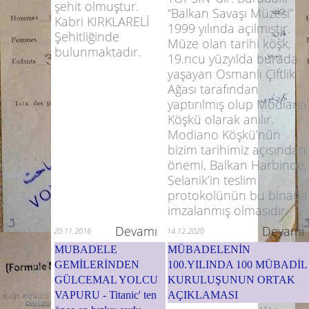
şehit olmuştur.
“Balkan Savaşı Müzesi”
Kabri KIRKLARELİ
1999 yılında açılmıştır.
Şehitliğinde
Müze olan tarihi köşk,
bulunmaktadır.
19.ncu yüzyılda burada
yaşayan Osmanlı Çiftlik
Ağası tarafından
yaptırılmış olup Modiana
Köşkü olarak anılır.
Modiano Köşkü’nün
bizim tarihimiz açısından
önemi, Balkan Harbinde,
Selanik’in teslim
protokolünün bu binada
imzalanmış olmasıdır.
Devamı
Devamı
20.11.2016
14.12.2020
MUBADELE
MÜBADELENİN
GEMİLERİNDEN
100.YILINDA 100 MÜBADİL
GÜLCEMAL YOLCU
KURULUŞUNUN ORTAK
VAPURU - Titanic' ten
AÇIKLAMASI