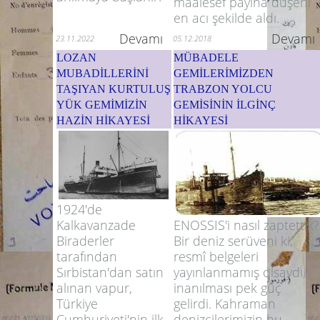
maalesef payına düşeni
en acı şekilde aldı.
Devamı
Devamı
23.11.2022
05.12.2018
LOZAN
MÜBADELE
MUBADİLLERİNİ
GEMİLERİMİZDEN
TAŞIYAN KURTULUŞ
TRABZON YOLCU
YÜK GEMİMİZİN
GEMİSİNİN İLGİNÇ
HAZİN HİKAYESİ
HİKAYESİ
1924'de
ENOSSIS'i nasıl zaptettik?
Kalkavanzade
Bir deniz serüveni ki,
Biraderler
resmî belgeleri
tarafından
yayınlanmamış olsaydı,
Sırbistan'dan satın
inanılması pek güç
alınan vapur,
gelirdi. Kahraman
Türkiye
denizcilerimizin bu
Cumhuriyeti'nin ilk