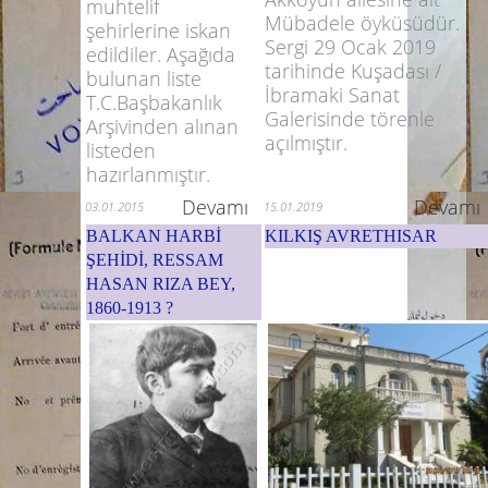
muhtelif
Mübadele öyküsüdür.
şehirlerine iskan
Sergi 29 Ocak 2019
edildiler. Aşağıda
tarihinde Kuşadası /
bulunan liste
İbramaki Sanat
T.C.Başbakanlık
Galerisinde törenle
Arşivinden alınan
açılmıştır.
listeden
hazırlanmıştır.
Devamı
Devamı
03.01.2015
15.01.2019
BALKAN HARBİ
KILKIŞ AVRETHISAR
ŞEHİDİ, RESSAM
HASAN RIZA BEY,
1860-1913 ?