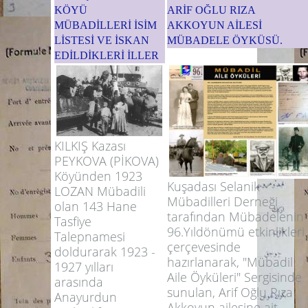
KÖYÜ
ARİF OĞLU RIZA
MÜBADİLLERİ İSİM
AKKOYUN AİLESİ
LİSTESİ VE İSKAN
MÜBADELE ÖYKÜSÜ.
EDİLDİKLERİ İLLER
KILKIŞ Kazası
PEYKOVA (PİKOVA)
Köyünden 1923
Kuşadası Selanik
LOZAN Mübadili
Mübadilleri Derneği
olan 143 Hane
tarafından Mübadelenin
Tasfiye
96.Yıldönümü etkinlikleri
Talepnamesi
çerçevesinde
doldurarak 1923 -
hazırlanarak, "Mübadil
1927 yılları
Aile Öyküleri" Sergisinde
arasında
sunulan, Arif Oğlu Rıza
Anayurdun
Akkoyun ailesine ait