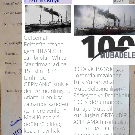
önce en hızlısı oydu.
Gülcemal
Belfast’ta efsane
gemi TITANIC ’in
sahibi olan White
Star firması adına
30 Ocak 1923'de
15 Ekim 1874
Lozan'da imzalanan
tarihinde
Türk-Yunan Ahali
GERMANIC ismiyle
Mübadelesine ilişin
denize indirilmiştir.
Sözleşme ve Protokolün
Atlantik’i en kısa
100. yıldönümünde,
zamanda kateden
Türkiye Mübadil
gemilere verilen “
kuruluşları ORTAK BİR
Mavi Kurdele “
AÇIKLAMA hazırladılar.
ödülünü birkaç
100. YILDA, 100 İMZA
kez almayı hak