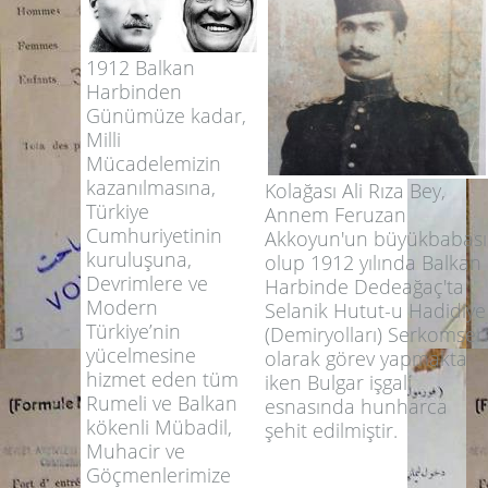
1912 Balkan
Harbinden
Günümüze kadar,
Milli
Mücadelemizin
kazanılmasına,
Kolağası Ali Rıza Bey,
Türkiye
Annem Feruzan
Cumhuriyetinin
Akkoyun'un büyükbabası
kuruluşuna,
olup 1912 yılında Balkan
Devrimlere ve
Harbinde Dedeağaç'ta
Modern
Selanik Hutut-u Hadidiye
Türkiye’nin
(Demiryolları) Serkomseri
yücelmesine
olarak görev yapmakta
hizmet eden tüm
iken Bulgar işgali
Rumeli ve Balkan
esnasında hunharca
kökenli Mübadil,
şehit edilmiştir.
Muhacir ve
Göçmenlerimize