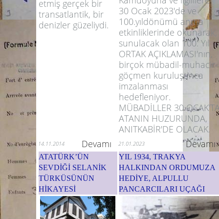
Kamuoyuna ve ilgililere
etmiş gerçek bir
30 Ocak 2023'de ve
transatlantik, bir
100.yıldönümü anma
denizler güzeliydi.
etkinliklerinde okunarak,
sunulacak olan 100. Yıl
ORTAK AÇIKLAMASI'nın,
birçok mübadil-muhacir-
göçmen kuruluşunca
imzalanması
hedefleniyor.
MÜBADİLLER 30 OCAK'T
ATANIN HUZURUNDA,
ANITKABİR'DE OLACAK.
Devamı
Devamı
14.11.2014
21.01.2023
ATATÜRK’ÜN
YIL 1934, TRAKYA
SEVDİĞİ SELANİK
HALKINDAN ORDUMUZA
TÜRKÜSÜNÜN
HEDİYE, ALPULLU
HİKAYESİ
PANCARCILARI UÇAĞI