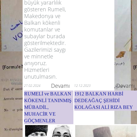
büyük yararlılık
gösteren Rumeli,
Makedonya ve
Balkan kökenli
komutanlar ve
subaylar burada
gösterilmektedir.
Gazilerimizi saygı
ve minnetle
anıyoruz.
Hizmetleri
unutulmasın.
Devamı
Devamı
27.02.2024
12.12.2023
RUMELİ ve BALKAN
1912 BALKAN HARBİ
KÖKENLİ TANINMIŞ
DEDEAĞAÇ ŞEHİDİ
MÜBADİL,
KOLAĞASI ALİ RIZA BEY
MUHACİR VE
GÖÇMENLER