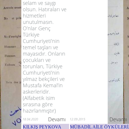
selam ve saygı
olsun. Hatıraları ve
hizmetleri
unutulmasın.
O’nlar Genç
Türkiye
Cumhuriyeti’nin
temel taşları ve
mayasıdır. Onların
çocukları ve
torunları, Türkiye
Cumhuriyeti’nin
yılmaz bekçileri ve
Mustafa Kemal’in
askerleridir.
(Alfabetik isim
sırasına göre
hazırlanmıştır)
Devamı
Devamı
18.04.2020
12.09.2015
KILKIŞ PEYKOVA
MÜBADİL AİLE ÖYKÜLERİ