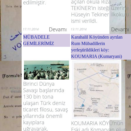
açılan okula Rıza
edilmiştir.
TEKİNER’in isteği üzerine
Hüseyin Tekiner İlkokulu
ismi verildi.
Devamı
Devamı
17.11.2014
13.11.2014
MÜBADELE
Karahalil Köyünden ayrılan
GEMİLERİMİZ
Rum Mübadillerin
yerleştirildikleri köy:
KOUMARIA (Kumaryani)
Birinci Dünya
Savaşı başlarında
130 bin tona
ulaşan Türk deniz
ticaret filosu, savaş
yıllarında önemli
kayıplara
KOUMARIA KÖYÜ’nün
uğrayarak,
Eski adı Komaryan olup