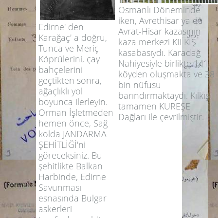
Osmanlı Döneminde
iken, Avrethisar ya da
Edirne' den
Avrat-Hisar kazasının
Karağaç' a doğru,
kaza merkezi KILKIŞ
Tunca ve Meriç
kasabasıydı. Karadağ
Köprülerini, çay
Nahiyesiyle birlikte 141
bahçelerini
köyden oluşmakta ve 38
geçtikten sonra,
bin nüfusu
ağaçlıklı yol
barındırmaktaydı. Kılkış
boyunca ilerleyin.
tamamen KUREŞE
Orman İşletmeden
Dağları ile çevrilmiştir.
hemen önce, Sağ
kolda JANDARMA
ŞEHİTLİĞİ'ni
göreceksiniz. Bu
şehitlikte Balkan
Harbinde, Edirne
Savunması
esnasında Bulgar
askerleri