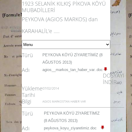
1923 SELANİK KILKIŞ PİKOVA KÖYÜ
MUBADİLLERİ
PEYKOVA (AGIOS MARKOS) dan
KARAHALİL'e .....
Türü
PEYKOVA KÖYÜ ZİYARETİMİZ (8
AĞUSTOS 2013)
Adı
agios__markos_tan_haber_var..doc
DOSYAYI
İNDİR
Yükleme
07/02/2014
Tarihi
Bilgi
AGIOS MARKOS'TAN HABER VAR
Türü
PEYKOVA KÖYÜ ZİYARETİMİZ
(8 AĞUSTOS 2013)
Adı
peykova_koyu_ziyaretimiz.doc