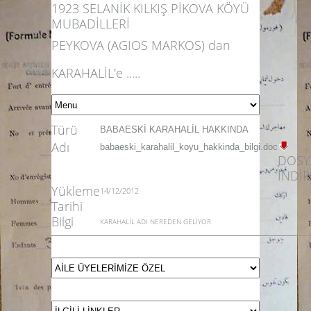
1923 SELANİK KILKIŞ PİKOVA KÖYÜ
MUBADİLLERİ
PEYKOVA (AGIOS MARKOS) dan
KARAHALİL'e .....
Türü
BABAESKİ KARAHALİL HAKKINDA
Adı
babaeski_karahalil_koyu_hakkinda_bilgi.doc
DOSY
İNDİR
Yükleme
14/12/2012
Tarihi
Bilgi
KARAHALİL ADI NEREDEN GELİYOR