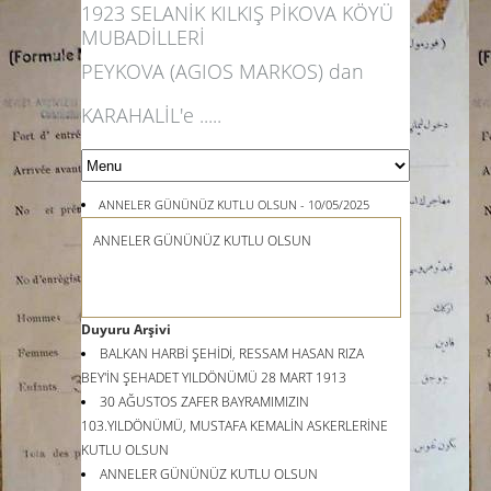
1923 SELANİK KILKIŞ PİKOVA KÖYÜ
MUBADİLLERİ
PEYKOVA (AGIOS MARKOS) dan
KARAHALİL'e .....
ANNELER GÜNÜNÜZ KUTLU OLSUN - 10/05/2025
ANNELER GÜNÜNÜZ KUTLU OLSUN
Duyuru Arşivi
BALKAN HARBİ ŞEHİDİ, RESSAM HASAN RIZA
BEY'İN ŞEHADET YILDÖNÜMÜ 28 MART 1913
30 AĞUSTOS ZAFER BAYRAMIMIZIN
103.YILDÖNÜMÜ, MUSTAFA KEMALİN ASKERLERİNE
KUTLU OLSUN
ANNELER GÜNÜNÜZ KUTLU OLSUN