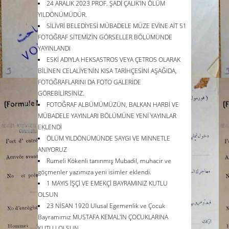
24 ARALIK 2023 PROF. ŞADİ ÇALIK'IN ÖLÜM
YILDÖNÜMÜDÜR.
SİLİVRİ BELEDİYESİ MÜBADELE MÜZE EVİNE AİT 51
FOTOĞRAF SİTEMİZİN GÖRSELLER BÖLÜMÜNDE
YAYINLANDI
ESKİ ADIYLA HEKSASTROS VEYA ÇETROS OLARAK
BİLİNEN CELALİYE'NİN KISA TARİHÇESİNİ AŞAĞIDA,
FOTOĞRAFLARINI DA FOTO GALERİDE
GÖREBİLİRSİNİZ.
FOTOĞRAF ALBÜMÜMÜZÜN, BALKAN HARBİ VE
MÜBADELE YAYINLARI BÖLÜMÜNE YENİ YAYINLAR
EKLENDİ
ÖLÜM YILDÖNÜMÜNDE SAYGI VE MİNNETLE
ANIYORUZ
Rumeli Kökenli tanınmış Mubadil, muhacir ve
göçmenler yazımıza yeni isimler eklendi.
1 MAYIS İŞÇİ VE EMEKÇİ BAYRAMINIZ KUTLU
OLSUN
23 NİSAN 1920 Ulusal Egemenlik ve Çocuk
Bayramımız MUSTAFA KEMAL'İN ÇOCUKLARINA
KUTLU OLSUN.