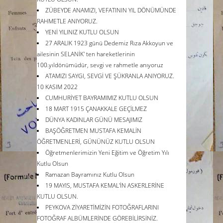
ZÜBEYDE ANAMIZI, VEFATININ YIL DÖNÜMÜNDE
RAHMETLE ANIYORUZ.
YENİ YILINIZ KUTLU OLSUN
27 ARALIK 1923 günü Dedemiz Rıza Akkoyun ve
ailesinin SELANİK' ten hareketlerinin
100.yıldönümüdür, sevgi ve rahmetle anıyoruz
ATAMIZI SAYGI, SEVGİ VE ŞÜKRANLA ANIYORUZ.
10 KASIM 2022
CUMHURİYET BAYRAMIMIZ KUTLU OLSUN
18 MART 1915 ÇANAKKALE GEÇİLMEZ
DÜNYA KADINLAR GÜNÜ MESAJIMIZ
BAŞÖĞRETMEN MUSTAFA KEMALİN
ÖĞRETMENLERİ, GÜNÜNÜZ KUTLU OLSUN
Öğretmenlerimizin Yeni Eğitim ve Öğretim Yılı
Kutlu Olsun
Ramazan Bayramınız Kutlu Olsun
19 MAYIS, MUSTAFA KEMAL'İN ASKERLERİNE
KUTLU OLSUN.
PEYKOVA ZİYARETİMİZİN FOTOĞRAFLARINI
FOTOĞRAF ALBÜMLERİNDE GÖREBİLİRSİNİZ.